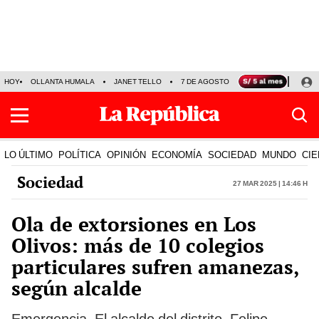
HOY
OLLANTA HUMALA
JANET TELLO
7 DE AGOSTO
TINKA RESULTADOS
LO ÚLTIMO
POLÍTICA
OPINIÓN
ECONOMÍA
SOCIEDAD
MUNDO
CIE
Sociedad
27 Mar 2025 | 14:46 h
Ola de extorsiones en Los
Olivos: más de 10 colegios
particulares sufren amanezas,
según alcalde