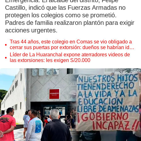
Emergencia. El alcalde del distrito, Felipe
Castillo, indicó que las Fuerzas Armadas no
protegen los colegios como se prometió.
Padres de familia realizaron plantón para exigir
acciones urgentes.
Tras 44 años, este colegio en Comas se vio obligado a
cerrar sus puertas por extorsión: dueños se habrían ido
del país por miedo
Líder de La Huaranchal expone aterradores videos de
las extorsiones: les exigen S/20.000