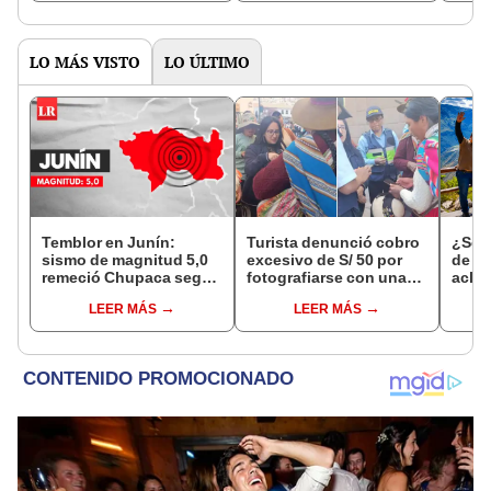
LO MÁS VISTO
LO ÚLTIMO
Temblor en Junín:
Turista denunció cobro
¿Se t
sismo de magnitud 5,0
excesivo de S/ 50 por
de a
remeció Chupaca según
fotografiarse con una
aclar
IGP
alpaca en Cusco y
largo
LEER MÁS
LEER MÁS
Serenazgo recuperó el
del 6
dinero