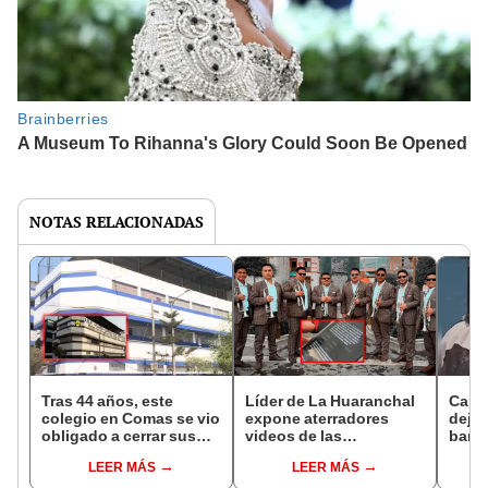
NOTAS RELACIONADAS
Tras 44 años, este
Líder de La Huaranchal
Captu
colegio en Comas se vio
expone aterradores
deja
obligado a cerrar sus
videos de las
barbe
puertas por extorsión:
extorsiones: les exigen
no lo
LEER MÁS
LEER MÁS
dueños se habrían ido
S/20.000
mi hi
del país por miedo