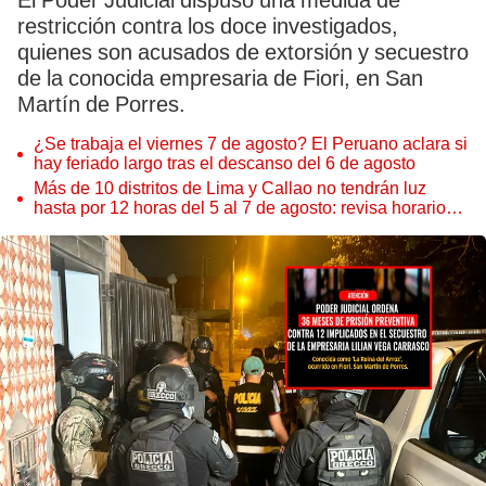
El Poder Judicial dispuso una medida de
restricción contra los doce investigados,
quienes son acusados de extorsión y secuestro
de la conocida empresaria de Fiori, en San
Martín de Porres.
¿Se trabaja el viernes 7 de agosto? El Peruano aclara si
hay feriado largo tras el descanso del 6 de agosto
Más de 10 distritos de Lima y Callao no tendrán luz
hasta por 12 horas del 5 al 7 de agosto: revisa horarios y
zonas afectadas