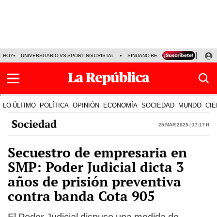
HOY
UNIVERSITARIO VS SPORTING CRISTAL
SINUANO RESULTADOS HOY
CA
LO ÚLTIMO
POLÍTICA
OPINIÓN
ECONOMÍA
SOCIEDAD
MUNDO
CIE
Sociedad
25 Mar 2025 | 17:17 h
Secuestro de empresaria en
SMP: Poder Judicial dicta 3
años de prisión preventiva
contra banda Cota 905