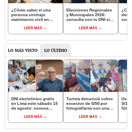
¿Cómo saber si una
Elecciones Regionales
¿Cóm
persona contrajo
y Municipales 2026:
denun
matrimonio civil en
consulta con tu DNI si
con 
Reniec?
fuiste elegido miembro
LEER MÁS
LEER MÁS
de mesa para este 4 de
octubre en el link oficial
de la ONPE
LO MÁS VISTO
LO ÚLTIMO
DNI electrónico gratis
Turista denunció cobro
Usuar
en Lima este sábado 15
excesivo de S/50 por
S/14.
de agosto: conoce
fotografiarse con una
fútbo
quiénes pueden
alpaca en Cusco:
se ne
LEER MÁS
LEER MÁS
acceder y qué
serenazgo recuperó el
Indec
requisitos deben
dinero
empr
cumplir
19.0