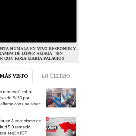
NTA HUMALA EN VIVO RESPONDE Y
RAMPA DE LÓPEZ ALIAGA | SIN
N CON ROSA MARÍA PALACIOS
 MÁS VISTO
LO ÚLTIMO
ta denunció cobro
ivo de S/ 50 por
1
rafiarse con una alpaca
sco y Serenazgo
eró el dinero
or en Junín: sismo de
tud 5,0 remeció
2
aca según IGP