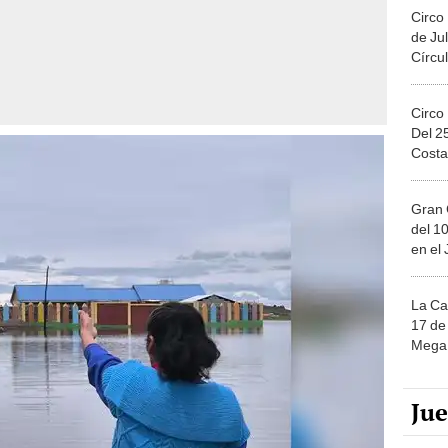
Circo
de Jul
Círcul
Circo
Del 2
Costa
Gran 
del 10
en el
La Ca
17 de 
Mega 
Ju