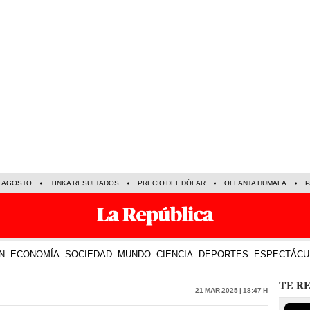
E AGOSTO
TINKA RESULTADOS
PRECIO DEL DÓLAR
OLLANTA HUMALA
P
N
ECONOMÍA
SOCIEDAD
MUNDO
CIENCIA
DEPORTES
ESPECTÁCU
TE R
21 Mar 2025 | 18:47 h