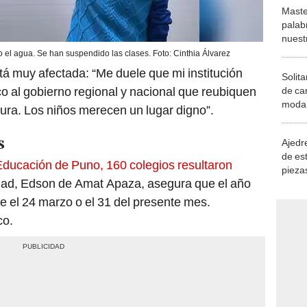
Maste
palab
nuest
o el agua. Se han suspendido las clases. Foto: Cinthia Álvarez
stá muy afectada: “Me duele que mi institución
Solita
co al gobierno regional y nacional que reubiquen
de ca
moda.
ura. Los niños merecen un lugar digno”.
demue
s
Ajedre
de es
Educación de Puno, 160 colegios resultaron
piezas
ntidad, Edson de Amat Apaza, asegura que el año
consi
el 24 marzo o el 31 del presente mes.
co.