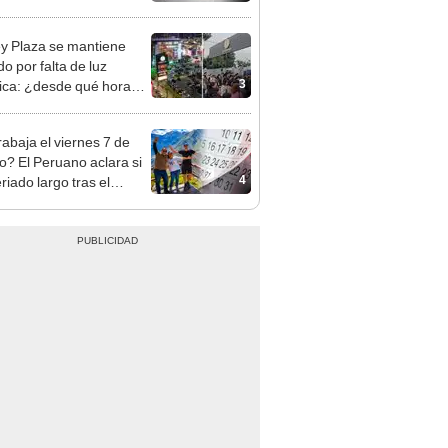
y Plaza se mantiene
o por falta de luz
3
rica: ¿desde qué hora
á el centro comercial?
rabaja el viernes 7 de
o? El Peruano aclara si
4
riado largo tras el
nso del 6 de agosto