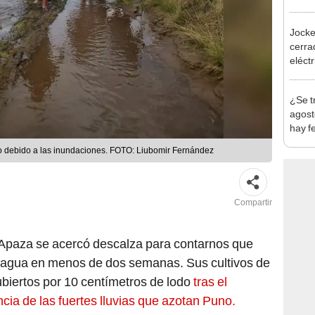
Jocke
cerrad
eléct
abrir
¿Se t
agost
hay fe
desca
do debido a las inundaciones. FOTO: Liubomir Fernández
Compartir
 Apaza se acercó descalza para contarnos que
l agua en menos de dos semanas. Sus cultivos de
ubiertos por 10 centímetros de lodo
tras el
cia de las fuertes lluvias que azotan Puno.