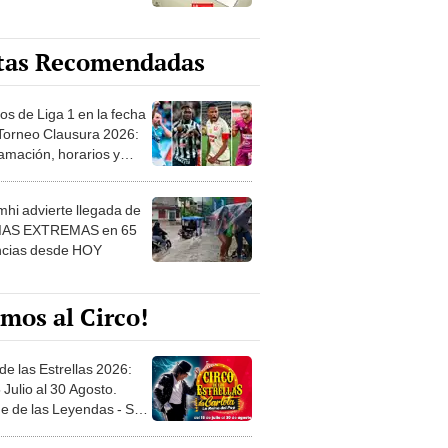
tas Recomendadas
os de Liga 1 en la fecha
 Torneo Clausura 2026:
amación, horarios y
 ver
hi advierte llegada de
IAS EXTREMAS en 65
ncias desde HOY
mos al Circo!
de las Estrellas 2026:
 Julio al 30 Agosto.
e de las Leyendas - San
l