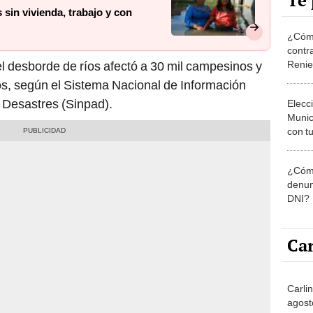
Te 
 sin vivienda, trabajo y con
¿Cómo
contra
Reni
 el desborde de ríos afectó a 30 mil campesinos y
vos, según el Sistema Nacional de Información
 Desastres (Sinpad).
Elecc
Munic
con tu
miemb
de oct
¿Cómo
la O
denun
DNI?
Car
Carli
agost