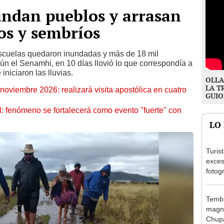
undan pueblos y arrasan
ios y sembríos
escuelas quedaron inundadas y más de 18 mil
ún el Senamhi, en 10 días llovió lo que correspondía a
niciaron las lluvias.
OLLA
LA T
oviembre 2026: realizará visita apostólica en cuatro
GUIO
: fenómeno se fortalecerá como evento "fuerte" con
LO
Turis
exces
fotog
en Cu
recup
Tembl
magni
Chup