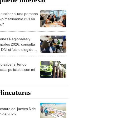
puede interesar
 saber si una persona
jo matrimonio civil en
ec?
iones Regionales y
ipales 2026: consulta
 DNI si fuiste elegido
ro de mesa para este 4
ubre en el link oficial de
 saber si tengo
NPE
cias policiales con mi
lincaturas
ncatura del jueves 6 de
o de 2026