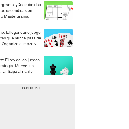
rgrama: ¡Descubre las
ras escondidas en
ro Mastergrama!
rio: El legendario juego
rtas que nunca pasa de
 Organiza el mazo y
stra tu habilidad.
z: El rey de los juegos
trategia. Mueve tus
, anticipa al rival y
gue el jaque mate.