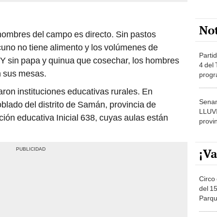
No
hombres del campo es directo. Sin pastos
acuno no tiene alimento y los volúmenes de
Partid
 Y sin papa y quinua que cosechar, los hombres
4 del
n sus mesas.
progr
dónde
ron instituciones educativas rurales. En
Senam
lado del distrito de Samán, provincia de
LLUV
ción educativa Inicial 638, cuyas aulas están
provi
¡Va
Circo 
del 15
Parqu
Migue