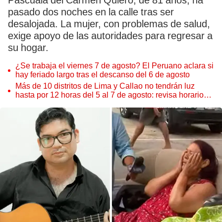
Pascuala del Carmen Quiero, de 81 años, ha
pasado dos noches en la calle tras ser
desalojada. La mujer, con problemas de salud,
exige apoyo de las autoridades para regresar a
su hogar.
¿Se trabaja el viernes 7 de agosto? El Peruano aclara si
hay feriado largo tras el descanso del 6 de agosto
Más de 10 distritos de Lima y Callao no tendrán luz
hasta por 12 horas del 5 al 7 de agosto: revisa horarios y
zonas afectadas