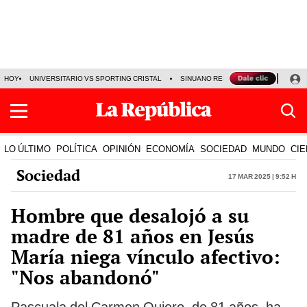
HOY
UNIVERSITARIO VS SPORTING CRISTAL
SINUANO RESULTADOS HOY
CA
LO ÚLTIMO
POLÍTICA
OPINIÓN
ECONOMÍA
SOCIEDAD
MUNDO
CIE
Sociedad
17 Mar 2025 | 9:52 h
Hombre que desalojó a su
madre de 81 años en Jesús
María niega vínculo afectivo:
"Nos abandonó"