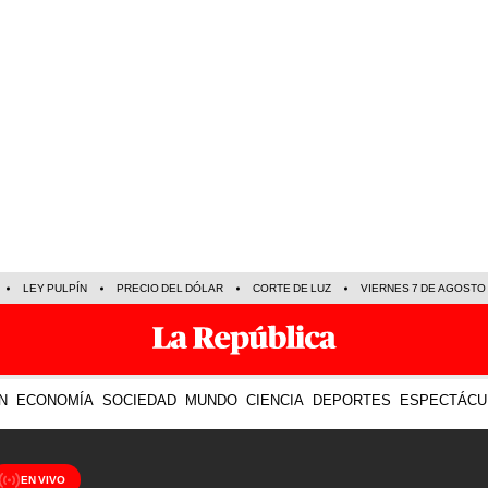
LEY PULPÍN
PRECIO DEL DÓLAR
CORTE DE LUZ
VIERNES 7 DE AGOSTO
N
ECONOMÍA
SOCIEDAD
MUNDO
CIENCIA
DEPORTES
ESPECTÁCU
EN VIVO