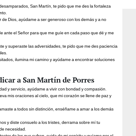
consi
 desamparados, San Martín, te pido que me des la fortaleza
nto.
or de Dios, ayúdame a ser generoso con los demás y a no
de ante el Señor para que me guíe en cada paso que dé y me
ste y superaste las adversidades, te pido que me des paciencia
les.
sitados, ilumina mi camino y ayúdame a encontrar soluciones
dicar a San Martín de Porres
dad y servicio, ayúdame a vivir con bondad y compasión.
eva mis oraciones al cielo, que mi corazón se llene de paz y
amaste a todos sin distinción, enséñame a amar a los demás
os y diste consuelo a los tristes, derrama sobre mí tu
de necesidad.
ector de los que sufren, cuida de mi espíritu y guíame por el