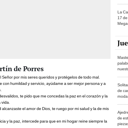
La Ca
17 de 
Mega 
Ju
Maste
palab
tín de Porres
nuest
l Señor por mis seres queridos y protégelos de todo mal.
te con humildad y servicio, ayúdame a ser mejor persona y a
Solita
.
de ca
 desvalidos, te pido que me concedas la paz en el corazón y la
moda.
demue
 vida.
alcanzaste el amor de Dios, te ruego por mi salud y la de mis
Ajedre
de es
icia y la paz, intercede para que en mi hogar reine siempre la
piezas