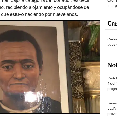
n bajo la categoría de “donado”; es decir,
caen 
Inter
timo, recibiendo alojamiento y ocupándose de
y pos
o que estuvo haciendo por nueve años.
Car
Carlin
agost
No
Partid
4 del
progr
dónde
Senam
LLUV
provi