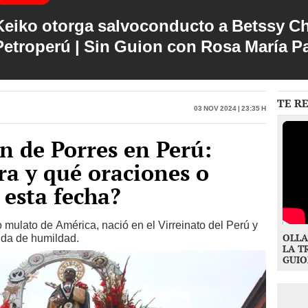
Keiko otorga salvoconducto a Betssy C
Petroperú | Sin Guion con Rosa María P
TE R
03 Nov 2024 | 23:35 h
n de Porres en Perú:
ra y qué oraciones o
 esta fecha?
o mulato de América, nació en el Virreinato del Perú y
OLLA
ida de humildad.
LA T
GUIO