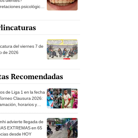
los dientes?
pretaciones psicológicas
ibles explicaciones
lincaturas
catura del viernes 7 de
o de 2026
tas Recomendadas
os de Liga 1 en la fecha
 Torneo Clausura 2026:
amación, horarios y
 ver
hi advierte llegada de
IAS EXTREMAS en 65
ncias desde HOY