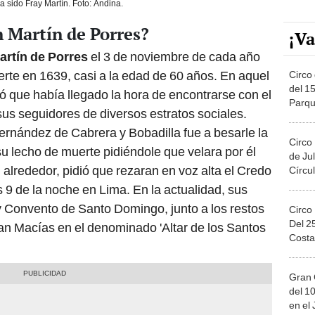
a sido Fray Martín. Foto: Andina.
 Martín de Porres?
¡Va
artín de Porres
el 3 de noviembre de cada año
te en 1639, casi a la edad de 60 años. En aquel
Circo 
del 15
ó que había llegado la hora de encontrarse con el
Parqu
sus seguidores de diversos estratos sociales.
Migue
Fernández de Cabrera y Bobadilla fue a besarle la
Circo
 lecho de muerte pidiéndole que velara por él
de Jul
u alrededor, pidió que rezaran en voz alta el Credo
Círcul
as 9 de la noche en Lima. En la actualidad, sus
y Convento de Santo Domingo, junto a los restos
Circo
Del 2
n Macías en el denominado 'Altar de los Santos
Costa
Gran 
del 10
en el