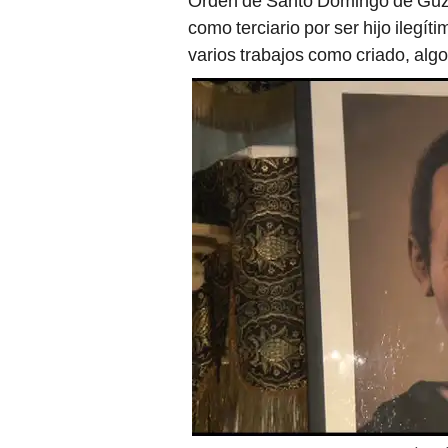
Orden de Santo Domingo de Guzmá
como terciario por ser hijo ilegí
varios trabajos como criado, alg