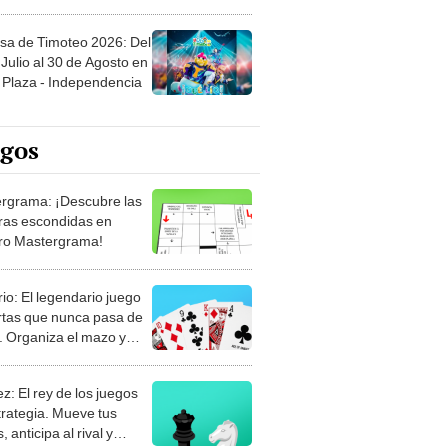
sa de Timoteo 2026: Del
Julio al 30 de Agosto en
Plaza - Independencia
egos
rgrama: ¡Descubre las
ras escondidas en
ro Mastergrama!
rio: El legendario juego
rtas que nunca pasa de
 Organiza el mazo y
stra tu habilidad.
z: El rey de los juegos
trategia. Mueve tus
, anticipa al rival y