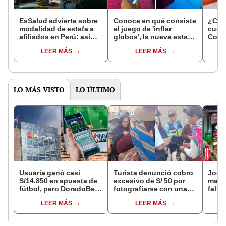
EsSalud advierte sobre
Conoce en qué consiste
¿Cóm
modalidad de estafa a
el juego de 'inflar
cuen
afiliados en Perú: así
globos', la nueva estafa
Cono
operan para solicitar
viral de TikTok: pueden
usado
LEER MÁS
LEER MÁS
grandes sumas de
robar tus datos y
deli
dinero por trámites de
contraseñas
sepelio
LO MÁS VISTO
LO ÚLTIMO
Usuaria ganó casi
Turista denunció cobro
Jocke
S/14.850 en apuesta de
excesivo de S/ 50 por
manti
fútbol, pero DoradoBet
fotografiarse con una
falta
se negó a pagar:
alpaca en Cusco y
¿desd
LEER MÁS
LEER MÁS
Indecopi multó a la
Serenazgo recuperó el
el ce
empresa con más de S/
dinero
19.000