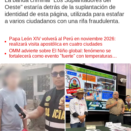
La banda criminal "Los Suplantadores del
Oeste" estaría detrás de la suplantación de
identidad de esta página, utilizada para estafar
a varios ciudadanos con una rifa fraudulenta.
Papa León XIV volverá al Perú en noviembre 2026:
realizará visita apostólica en cuatro ciudades
OMM advierte sobre El Niño global: fenómeno se
fortalecerá como evento "fuerte" con temperaturas
récord este 2026