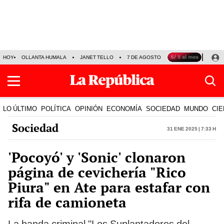
HOY
OLLANTA HUMALA
JANET TELLO
7 DE AGOSTO
TINKA RESULTADOS
LO ÚLTIMO
POLÍTICA
OPINIÓN
ECONOMÍA
SOCIEDAD
MUNDO
CIE
Sociedad
31 Ene 2025 | 7:33 h
'Pocoyó' y 'Sonic' clonaron
página de cevichería "Rico
Piura" en Ate para estafar con
rifa de camioneta