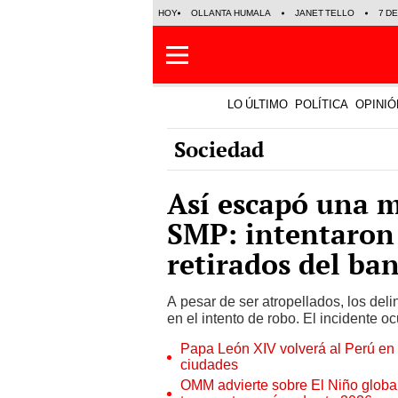
HOY
OLLANTA HUMALA
JANET TELLO
7 D
LO ÚLTIMO
POLÍTICA
OPINIÓ
Sociedad
Así escapó una m
SMP: intentaron 
retirados del ba
A pesar de ser atropellados, los de
en el intento de robo. El incidente ocu
Papa León XIV volverá al Perú en n
ciudades
OMM advierte sobre El Niño global