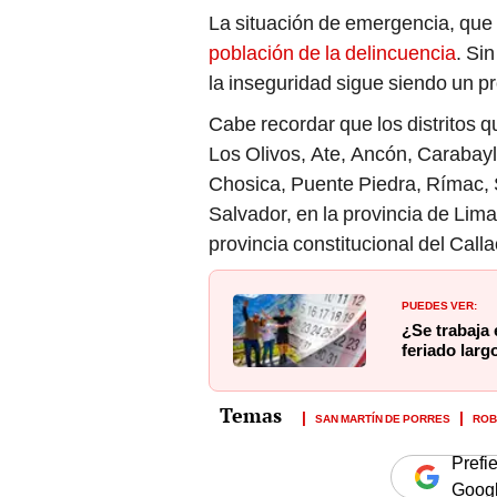
La situación de emergencia, que
población de la delincuencia
. Si
la inseguridad sigue siendo un p
Cabe recordar que los distritos 
Los Olivos, Ate, Ancón, Carabay
Chosica, Puente Piedra, Rímac, 
Salvador, en la provincia de Lima,
provincia constitucional del Calla
PUEDES VER:
¿Se trabaja 
feriado larg
SAN MARTÍN DE PORRES
RO
Prefi
Goog