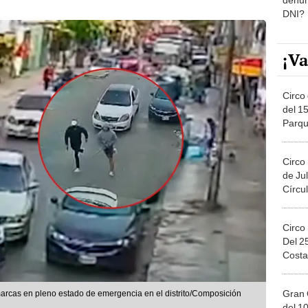
DNI?
¡Va
Circo 
del 15
Parqu
Migue
Circo
de Jul
Círcul
Circo
Del 2
Costa
Gran 
marcas en pleno estado de emergencia en el distrito/Composición
del 10