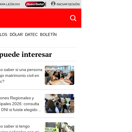
APA LEÓN XIV
NALDY SALDAÑA
INICIAR SESIÓN
LA BELLA LUZ
MAGALY MEDINA
HORÓS
LOS
DÓLAR
DATEC
BOLETÍN
puede interesar
 saber si una persona
jo matrimonio civil en
ec?
iones Regionales y
ipales 2026: consulta
 DNI si fuiste elegido
ro de mesa para este 4
ubre en el link oficial de
 saber si tengo
NPE
cias policiales con mi