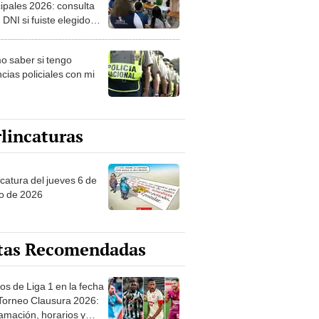
ipales 2026: consulta
 DNI si fuiste elegido
ro de mesa para este 4
ubre en el link oficial de
 saber si tengo
NPE
cias policiales con mi
lincaturas
ncatura del jueves 6 de
o de 2026
tas Recomendadas
os de Liga 1 en la fecha
 Torneo Clausura 2026:
amación, horarios y