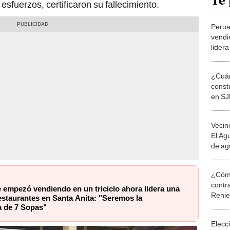
Te 
sfuerzos, certificaron su fallecimiento.
Peru
vendi
lider
resta
"Sere
¿Cuán
7 Sop
const
en SJ
de Lim
lo rev
Vecin
El Agu
de ag
han c
¿Cómo
contra
 empezó vendiendo en un triciclo ahora lidera una
Reni
estaurantes en Santa Anita: "Seremos la
 de 7 Sopas"
Elecc