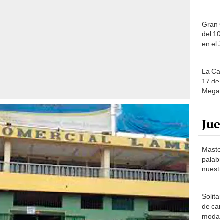
Gran 
del 10
en el
La Ca
17 de 
Mega 
Ju
Maste
palab
nuest
Solita
de ca
moda.