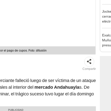
Olivo
al at
Jocke
cerrad
eléct
abrir
Exalc
Muñoz
presu
seren
or el pago de cupos. Foto: difusión
Compartir
rciante falleció luego de ser víctima de un ataque
es al interior del
mercado Andahuayla
s. De
inar, el trágico suceso tuvo lugar el día domingo