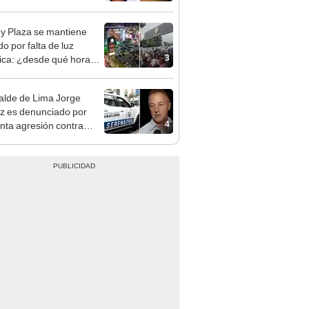
s: su esposa sobrevivió
aque
y Plaza se mantiene
o por falta de luz
3
rica: ¿desde qué hora
á el centro comercial?
alde de Lima Jorge
 es denunciado por
4
nta agresión contra
a gestante de Miraflores