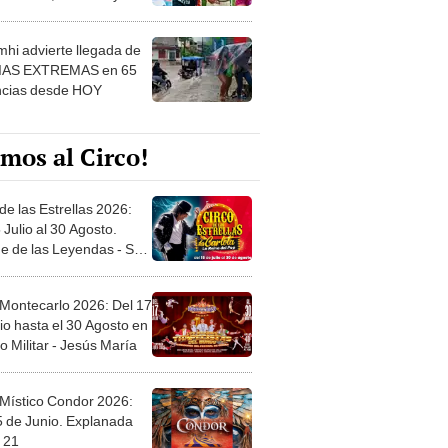
 ver
hi advierte llegada de
IAS EXTREMAS en 65
ncias desde HOY
mos al Circo!
de las Estrellas 2026:
 Julio al 30 Agosto.
e de las Leyendas - San
l
 Montecarlo 2026: Del 17
io hasta el 30 Agosto en
o Militar - Jesús María
 Místico Condor 2026:
5 de Junio. Explanada
 21