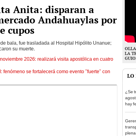
ta Anita: disparan a
mercado Andahuaylas por
e cupos
 de bala, fue trasladada al Hospital Hipólito Unanue;
OLLA
icaron su muerte.
LA T
GUIO
oviembre 2026: realizará visita apostólica en cuatro
: fenómeno se fortalecerá como evento "fuerte" con
LO
¿Se t
agost
hay fe
desca
Geren
trans
plena