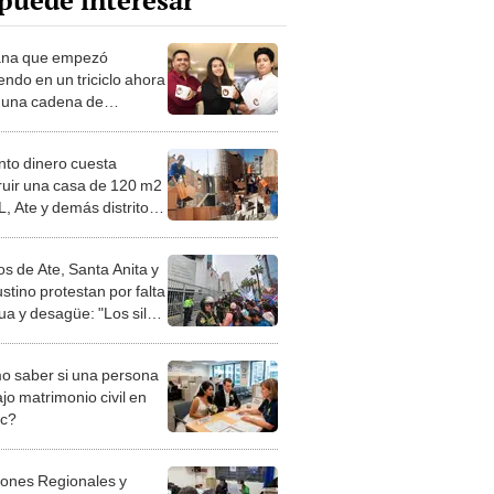
puede interesar
ana que empezó
endo en un triciclo ahora
a una cadena de
urantes en Santa Anita:
mos la competencia de
to dinero cuesta
as"
ruir una casa de 120 m2
L, Ate y demás distritos
a Este? Ingeniero civil
ela
os de Ate, Santa Anita y
stino protestan por falta
ua y desagüe: "Los silos
olapsado"
 saber si una persona
jo matrimonio civil en
ec?
iones Regionales y