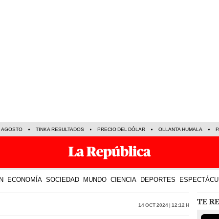
E AGOSTO
TINKA RESULTADOS
PRECIO DEL DÓLAR
OLLANTA HUMALA
P
N
ECONOMÍA
SOCIEDAD
MUNDO
CIENCIA
DEPORTES
ESPECTÁCU
TE R
14 Oct 2024 | 12:12 h