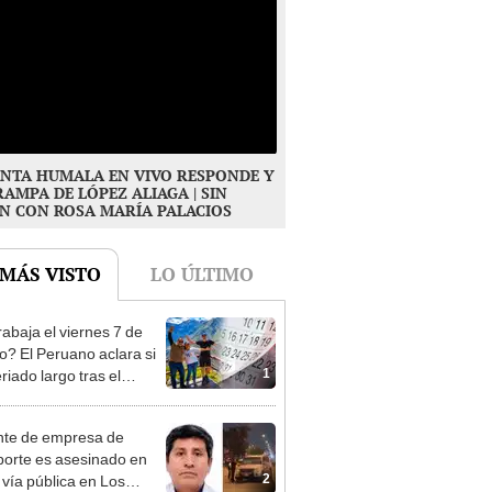
NTA HUMALA EN VIVO RESPONDE Y
RAMPA DE LÓPEZ ALIAGA | SIN
N CON ROSA MARÍA PALACIOS
 MÁS VISTO
LO ÚLTIMO
rabaja el viernes 7 de
o? El Peruano aclara si
1
riado largo tras el
nso del 6 de agosto
te de empresa de
porte es asesinado en
2
 vía pública en Los