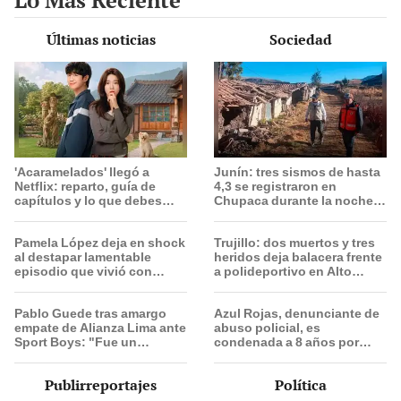
Últimas noticias
Sociedad
'Acaramelados' llegó a
Junín: tres sismos de hasta
Netflix: reparto, guía de
4,3 se registraron en
capítulos y lo que debes
Chupaca durante la noche y
saber de la nueva serie
madrugada
coreana
Pamela López deja en shock
Trujillo: dos muertos y tres
al destapar lamentable
heridos deja balacera frente
episodio que vivió con
a polideportivo en Alto
dueños de La Bella Luz:
Salaverry
"Hasta el día de hoy ..."
Pablo Guede tras amargo
Azul Rojas, denunciante de
empate de Alianza Lima ante
abuso policial, es
Sport Boys: "Fue un
condenada a 8 años por
partidazo desde lo táctico,
organización criminal en
pero no jugamos bien"
Trujillo
Publirreportajes
Política