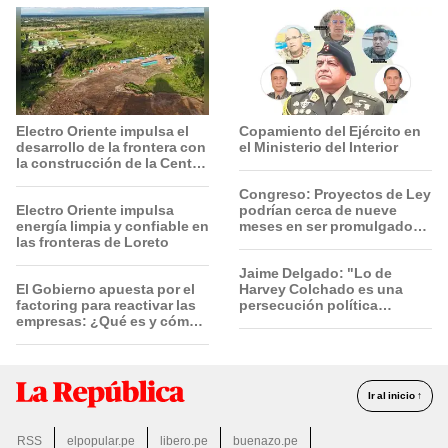
Electro Oriente impulsa el
Copamiento del Ejército en
desarrollo de la frontera con
el Ministerio del Interior
la construcción de la Central
Solar de San Antonio del
Congreso: Proyectos de Ley
Estrecho
Electro Oriente impulsa
podrían cerca de nueve
energía limpia y confiable en
meses en ser promulgados
las fronteras de Loreto
por vía ordinaria
Jaime Delgado: "Lo de
El Gobierno apuesta por el
Harvey Colchado es una
factoring para reactivar las
persecución política
empresas: ¿Qué es y cómo
horrible”
funciona?
Ir al inicio ↑
RSS
elpopular.pe
libero.pe
buenazo.pe