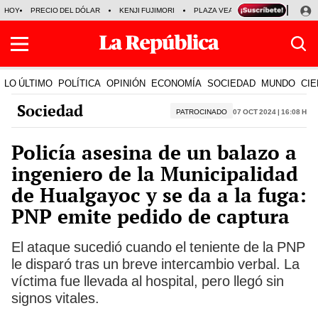
HOY
PRECIO DEL DÓLAR
KENJI FUJIMORI
PLAZA VEA
FERIADOS
KE
LO ÚLTIMO
POLÍTICA
OPINIÓN
ECONOMÍA
SOCIEDAD
MUNDO
CIE
Sociedad
PATROCINADO
07 Oct 2024 | 16:08 h
Policía asesina de un balazo a
ingeniero de la Municipalidad
de Hualgayoc y se da a la fuga:
PNP emite pedido de captura
El ataque sucedió cuando el teniente de la PNP
le disparó tras un breve intercambio verbal. La
víctima fue llevada al hospital, pero llegó sin
signos vitales.