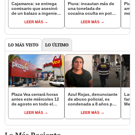
Cajamarca: se entrega
Piura: incautan más de
Piura
comisario que asesinó
una tonelada de
arrol
de un balazo a ingeniero
cocaína oculta en pota,
moto
de la Municipalidad de
valorada en 50 millones
camin
LEER MÁS
LEER MÁS
Hualgayoc
de dólares y con
del S
destino a Europa
Ayab
LO MÁS VISTO
LO ÚLTIMO
Plaza Vea cerrará horas
Azul Rojas, denunciante
Las 
antes este miércoles 12
de abuso policial, es
fant
de agosto en todo el
condenada a 8 años por
Metr
Perú: tiendas atenderán
organización criminal
ampli
LEER MÁS
LEER MÁS
hasta las 7 p.m.
en Trujillo
incon
buse
esta
Lo Más Reciente