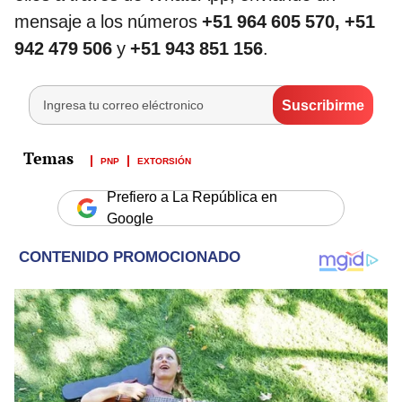
mensaje a los números
+51 964 605 570, +51
942 479 506
y
+51 943 851 156
.
PNP
EXTORSIÓN
Prefiero a La República en
Google