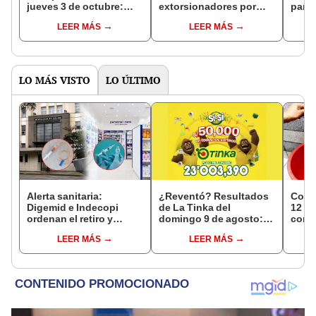
jueves 3 de octubre:
extorsionadores por
parte
coordinadora de Lima y
cobro semanal de
exige
LEER MÁS
LEER MÁS
Callao señala que
S/1.000: "¿Quieres
mata
“ningún gremio acatará
matarme? Dispara"
medida”
LO MÁS VISTO
LO ÚLTIMO
Alerta sanitaria:
¿Reventó? Resultados
Corte
Digemid e Indecopi
de La Tinka del
12 ho
ordenan el retiro y
domingo 9 de agosto:
conoc
destrucción de estos
números ganadores,
zona
LEER MÁS
LEER MÁS
productos médicos
premios del Pozo
Miraf
contra el cáncer por
Millonario, boliyapa,
Olivo
riesgos a la salud
S/50.000 y más