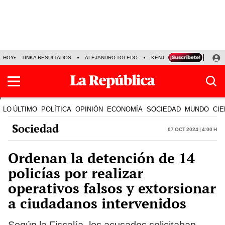
HOY
TINKA RESULTADOS
ALEJANDRO TOLEDO
KENJI FUJIMORI
PRECIO
LO ÚLTIMO
POLÍTICA
OPINIÓN
ECONOMÍA
SOCIEDAD
MUNDO
CIE
Sociedad
07 Oct 2024 | 4:00 h
Ordenan la detención de 14
policías por realizar
operativos falsos y extorsionar
a ciudadanos intervenidos