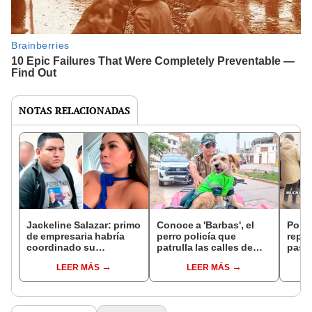
NOTAS RELACIONADAS
Jackeline Salazar: primo
Conoce a 'Barbas', el
Polic
de empresaria habría
perro policía que
repar
coordinado su
patrulla las calles de
pasa
asesinato tras rescate,
Chiclayo desde hace 3
aero
LEER MÁS
LEER MÁS
según Fiscalía
años