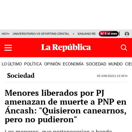
HOY
UNIVERSITARIO VS SPORTING CRISTAL
SINUANO RESULTADOS HOY
CA
LO ÚLTIMO
POLÍTICA
OPINIÓN
ECONOMÍA
SOCIEDAD
MUNDO
CIE
Sociedad
05 Jun 2024 | 13:30 h
Menores liberados por PJ
amenazan de muerte a PNP en
Áncash: "Quisieron canearnos,
pero no pudieron"