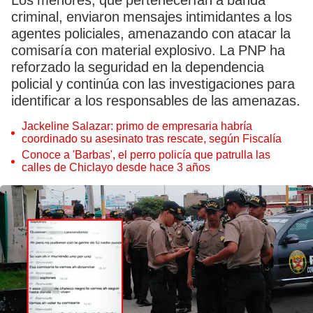
Los menores, que pertenecerían a banda
criminal, enviaron mensajes intimidantes a los
agentes policiales, amenazando con atacar la
comisaría con material explosivo. La PNP ha
reforzado la seguridad en la dependencia
policial y continúa con las investigaciones para
identificar a los responsables de las amenazas.
Jackeline Salazar: primo de empresaria habría
coordinado su asesinato tras rescate, según Fiscalía
Conoce a 'Barbas', el perro policía que patrulla las
calles de Chiclayo desde hace 3 años