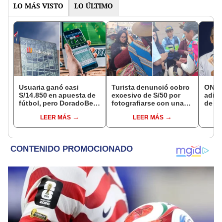
LO MÁS VISTO
LO ÚLTIMO
Usuaria ganó casi
Turista denunció cobro
ONP 
S/14.850 en apuesta de
excesivo de S/50 por
adici
fútbol, pero DoradoBet
fotografiarse con una
de ag
se negó a pagar:
alpaca en Cusco:
que 
LEER MÁS
LEER MÁS
Indecopi multó a la
serenazgo recuperó el
requi
empresa con más de S/
dinero
si so
19.000