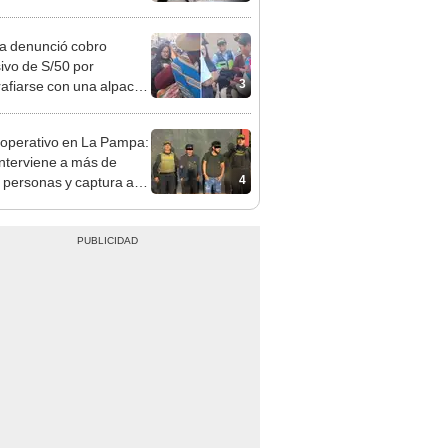
 serían los más
iciados
ta denunció cobro
ivo de S/50 por
3
rafiarse con una alpaca
sco: serenazgo
eró el dinero
perativo en La Pampa:
nterviene a más de
4
 personas y captura a
quisitoriados