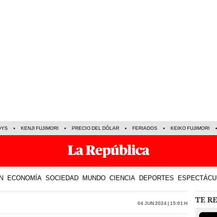
OYS
KENJI FUJIMORI
PRECIO DEL DÓLAR
FERIADOS
KEIKO FUJIMORI
N
ECONOMÍA
SOCIEDAD
MUNDO
CIENCIA
DEPORTES
ESPECTÁCU
TE R
04 Jun 2024 | 15:01 h