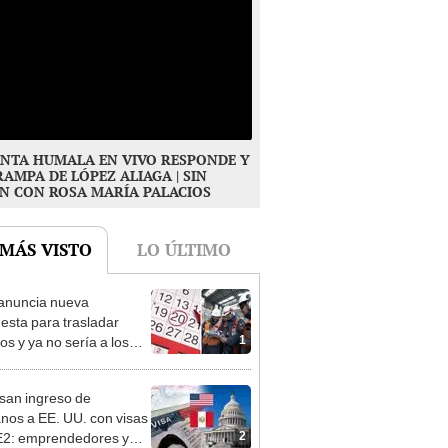
NTA HUMALA EN VIVO RESPONDE Y
RAMPA DE LÓPEZ ALIAGA | SIN
N CON ROSA MARÍA PALACIOS
 MÁS VISTO
LO ÚLTIMO
anuncia nueva
esta para trasladar
1
os y ya no sería a los
es: “Lunes es mejor día”
san ingreso de
nos a EE. UU. con visas
2
E2: emprendedores y