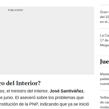
Gran 
del 10
en el
La Ca
17 de 
Mega 
Ju
Maste
palab
o del Interior?
nuest
s, el ministro del Interior,
José Santiváñez
,
de junio. El aseveró sobre los problemas que
Solita
de ca
nstitución de la PNP, indicando que ya se inició
moda.