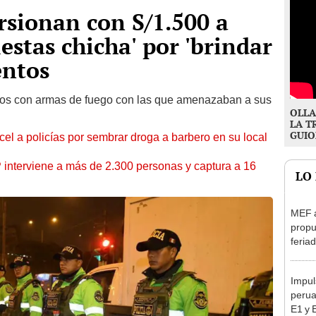
orsionan con S/1.500 a
estas chicha' por 'brindar
entos
dos con armas de fuego con las que amenazaban a sus
OLLA
LA T
GUIO
l a policías por sembrar droga a barbero en su local
nterviene a más de 2.300 personas y captura a 16
LO
MEF 
propu
feriad
viern
Impul
perua
E1 y 