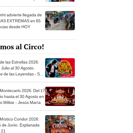
 ver
hi advierte llegada de
IAS EXTREMAS en 65
ncias desde HOY
mos al Circo!
de las Estrellas 2026:
 Julio al 30 Agosto.
e de las Leyendas - San
l
 Montecarlo 2026: Del 17
io hasta el 30 Agosto en
o Militar - Jesús María
 Místico Condor 2026:
5 de Junio. Explanada
 21