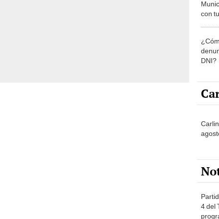
Munic
con tu
miemb
de oct
¿Cómo
la O
denun
DNI?
Car
Carli
agost
No
Partid
4 del
progr