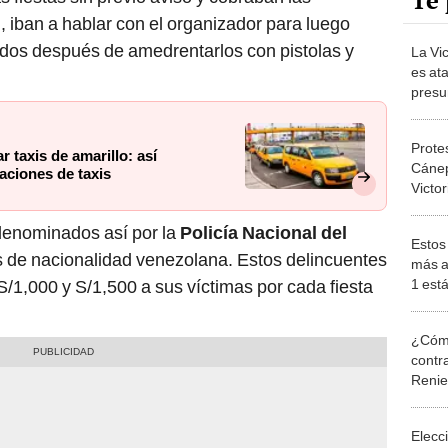
Te 
d, iban a hablar con el organizador para luego
tados después de amedrentarlos con pistolas y
La Vi
es at
presun
un co
Prote
r taxis de amarillo: así
Cánep
aciones de taxis
Victo
munic
centr
denominados así por la
Policía Nacional del
Estos
s de nacionalidad venezolana. Estos delincuentes
más a
1 está
S/1,000 y S/1,500 a sus víctimas por cada fiesta
tiene 
¿Cómo
contra
Reni
Elecc