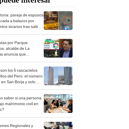
puede interesar
ctoria: pareja de esposos
acada a balazos por
tos sicarios tras salir de
ncierto
stas por Parque
a: alcalde de La
ria anuncia que
ipio administrará el
o comercial
 son los 5 rascacielos
ltos del Perú: el número
 en San Borja y solo
30 pisos
 saber si una persona
jo matrimonio civil en
ec?
iones Regionales y