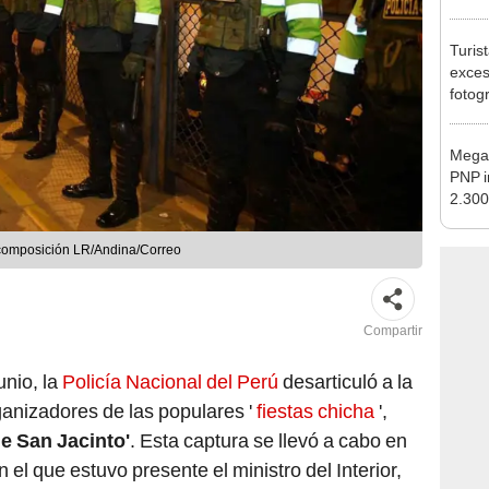
pymes
benef
Turis
exces
fotog
en Cu
recup
Megao
PNP i
2.300
16 re
: composición LR/Andina/Correo
Compartir
unio, la
Policía Nacional del Perú
desarticuló a la
anizadores de las populares '
fiestas chicha
',
de San Jacinto'
. Esta captura se llevó a cabo en
n el que estuvo presente el ministro del Interior,