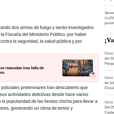
dónde
Senam
LLUV
provi
rtando dos armas de fuego y serán investigados
 la Fiscalía del Ministerio Público, por haber
¡Va
ntra la seguridad, la salud pública y por
Circo 
del 15
Parqu
e reanudan tras falla de
Migue
dos
Circo
de Jul
 policiales preliminares han descubierto que
Círcul
 sus actividades delictivas desde hace varios
a popularidad de las fiestas chicha para llevar a
Circo
Del 2
dores, generando un clima de temor y
Costa