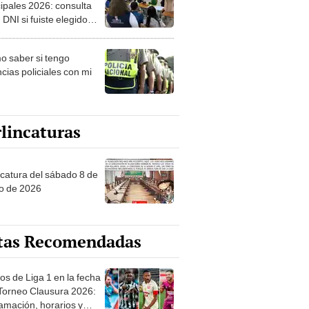
ipales 2026: consulta
 DNI si fuiste elegido
ro de mesa para este 4
ubre en el link oficial de
 saber si tengo
NPE
cias policiales con mi
lincaturas
ncatura del sábado 8 de
o de 2026
tas Recomendadas
os de Liga 1 en la fecha
 Torneo Clausura 2026:
amación, horarios y