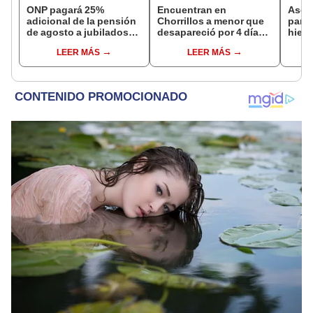
ONP pagará 25%
Encuentran en
Ases
adicional de la pensión
Chorrillos a menor que
para 
de agosto a jubilados
desapareció por 4 días
hiere
que cumplan este
tras ser captada por
Barri
LEER MÁS
LEER MÁS
requisito: ¿cómo saber
sujeto que conoció en
Cerc
si soy beneficiario?
Roblox: PNP busca al
implicado