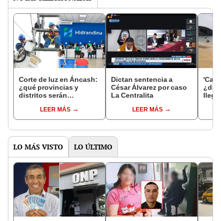
Corte de luz en Áncash:
Dictan sentencia a
'Cari
¿qué provincias y
César Álvarez por caso
¿dón
distritos serán
La Centralita
llega
afectados del 7 al 10 de
PARA
LEER MÁS
LEER MÁS
marzo?
desd
LO MÁS VISTO
LO ÚLTIMO