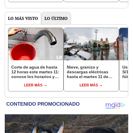
más popular del país
LO MÁS VISTO
LO ÚLTIMO
Corte de agua de hasta
Nieve, granizo y
Usuar
12 horas este martes 11:
descargas eléctricas
S/14.
conoce los horarios y
hasta el martes 11 de
fútbo
zonas afectadas en
agosto: Senamhi
se ne
LEER MÁS
LEER MÁS
Miraflores, SJL, Los
advierte mal tiempo en
Indec
Olivos y más
la sierra e Indeci insta a
empr
tomar medidas de
19.0
prevención