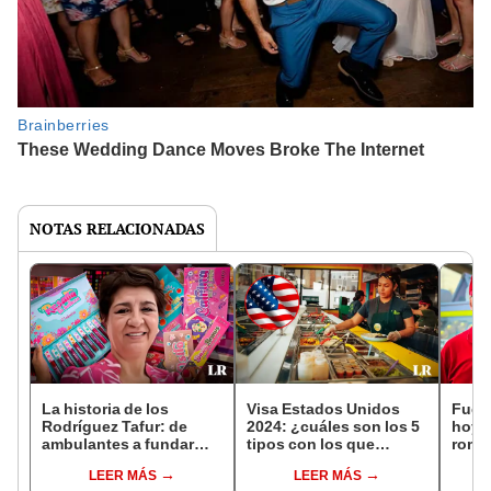
NOTAS RELACIONADAS
La historia de los
Visa Estados Unidos
Fue v
Rodríguez Tafur: de
2024: ¿cuáles son los 5
hoy, 
ambulantes a fundar
tipos con los que
romp
Jarusa, la marca
puedes iniciar un
en la 
LEER MÁS
LEER MÁS
PERUANA de maquillaje
negocio?
Char