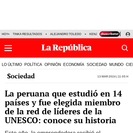
HOY
TINKA RESULTADOS
ALEJANDRO TOLEDO
KENJI FUJIMORI
PRECIO
LO ÚLTIMO
POLÍTICA
OPINIÓN
ECONOMÍA
SOCIEDAD
MUNDO
CIE
Sociedad
13 Mar 2024 | 11:05 h
La peruana que estudió en 14
países y fue elegida miembro
de la red de líderes de la
UNESCO: conoce su historia