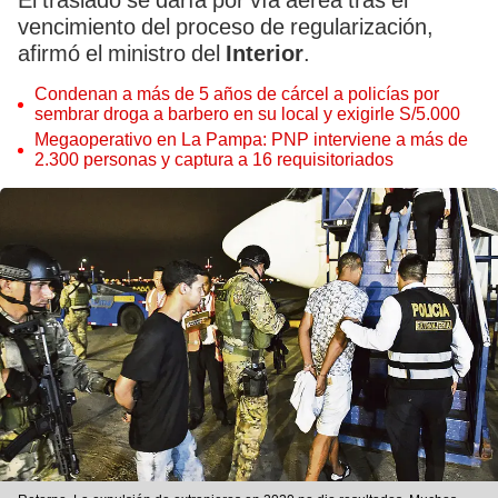
El traslado se daría por vía aérea tras el
vencimiento del proceso de regularización,
afirmó el ministro del
Interior
.
Condenan a más de 5 años de cárcel a policías por
sembrar droga a barbero en su local y exigirle S/5.000
Megaoperativo en La Pampa: PNP interviene a más de
2.300 personas y captura a 16 requisitoriados