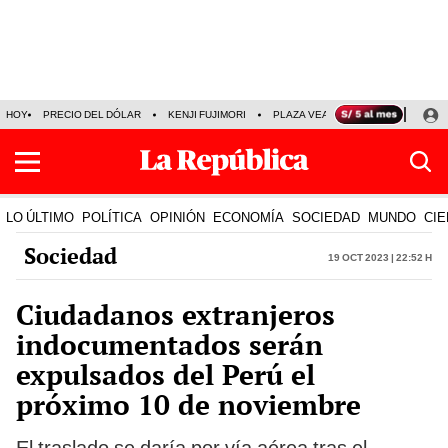
HOY
PRECIO DEL DÓLAR
KENJI FUJIMORI
PLAZA VEA
FERIADOS
KE
LO ÚLTIMO
POLÍTICA
OPINIÓN
ECONOMÍA
SOCIEDAD
MUNDO
CIE
Sociedad
19 Oct 2023 | 22:52 h
Ciudadanos extranjeros
indocumentados serán
expulsados del Perú el
próximo 10 de noviembre