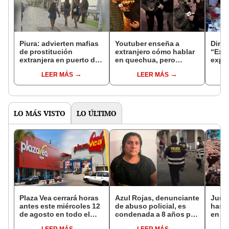
Piura: advierten mafias
Youtuber enseña a
Dina 
de prostitución
extranjero cómo hablar
“Extr
extranjera en puerto de
en quechua, pero
expu
Paita
resulta cogoteado en
reing
LEER MÁS
LEER MÁS
Cusco
LO MÁS VISTO
LO ÚLTIMO
Plaza Vea cerrará horas
Azul Rojas, denunciante
Junín
antes este miércoles 12
de abuso policial, es
hasta
de agosto en todo el
condenada a 8 años por
en C
Perú: tiendas atenderán
organización criminal
noch
LEER MÁS
LEER MÁS