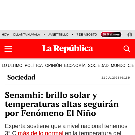
HOY
OLLANTA HUMALA
JANET TELLO
7 DE AGOSTO
TINKA RESULTADOS
LO ÚLTIMO
POLÍTICA
OPINIÓN
ECONOMÍA
SOCIEDAD
MUNDO
CIE
Sociedad
21 Jul 2023 | 6:11 h
Senamhi: brillo solar y
temperaturas altas seguirán
por Fenómeno El Niño
Experta sostiene que a nivel nacional tenemos
3° C
más de lo normal
en la temperatura del