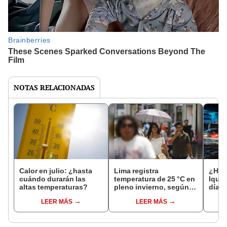
NOTAS RELACIONADAS
Calor en julio: ¿hasta
Lima registra
¿Habr
cuándo durarán las
temperatura de 25 °C en
Iquit
altas temperaturas?
pleno invierno, según
días?
Senamhi
pron
LEER MÁS
LEER MÁS