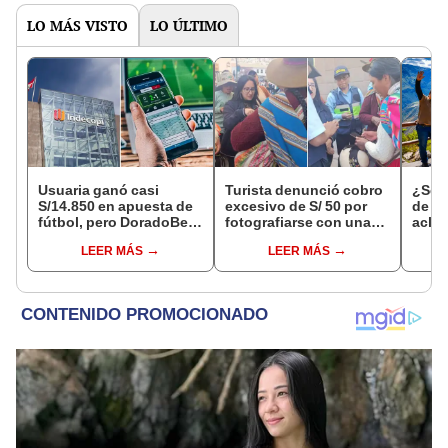
LO MÁS VISTO
LO ÚLTIMO
Usuaria ganó casi
Turista denunció cobro
¿Se t
S/14.850 en apuesta de
excesivo de S/ 50 por
de a
fútbol, pero DoradoBet
fotografiarse con una
aclar
se negó a pagar:
alpaca en Cusco y
largo
LEER MÁS
LEER MÁS
Indecopi multó a la
Serenazgo recuperó el
del 6
empresa con más de S/
dinero
19.000