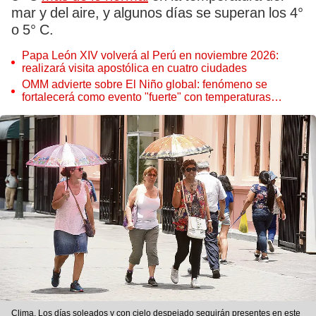
mar y del aire, y algunos días se superan los 4°
o 5° C.
Papa León XIV volverá al Perú en noviembre 2026:
realizará visita apostólica en cuatro ciudades
OMM advierte sobre El Niño global: fenómeno se
fortalecerá como evento "fuerte" con temperaturas
récord este 2026
Clima. Los días soleados y con cielo despejado seguirán presentes en este