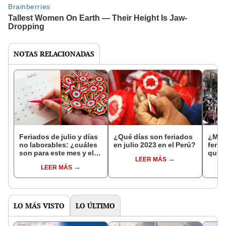
NOTAS RELACIONADAS
Feriados de julio y días
¿Qué días son feriados
¿Mañ
no laborables: ¿cuáles
en julio 2023 en el Perú?
feri
son para este mes y el
quié
LEER MÁS
resto del año?
habrá
LEER MÁS
en b
LO MÁS VISTO
LO ÚLTIMO