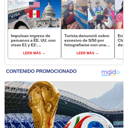
Impulsan ingreso de
Turista denunció cobro
Encu
peruanos a EE. UU. con
excesivo de S/50 por
Chorr
visas E1 y E2:
fotografiarse con una
desap
emprendedores y
alpaca en Cusco:
tras 
LEER MÁS
LEER MÁS
pymes serían los más
serenazgo recuperó el
sujet
beneficiados
dinero
Robl
impl