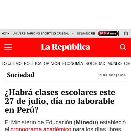
HOY
UNIVERSITARIO VS SPORTING CRISTAL
SINUANO RESULTADOS HOY
CA
LO ÚLTIMO
POLÍTICA
OPINIÓN
ECONOMÍA
SOCIEDAD
MUNDO
CIE
Sociedad
13 Jul 2023 | 9:05 h
¿Habrá clases escolares este
27 de julio, día no laborable
en Perú?
El Ministerio de Educación (
Minedu
) estableció
el
cronograma académico
para los días libres