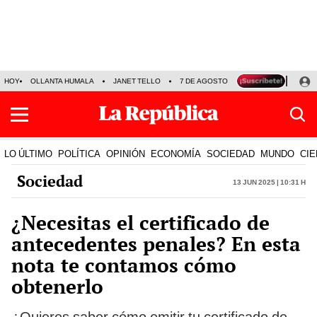
HOY
OLLANTA HUMALA
JANET TELLO
7 DE AGOSTO
TINKA RESULTADOS
LO ÚLTIMO
POLÍTICA
OPINIÓN
ECONOMÍA
SOCIEDAD
MUNDO
CIE
Sociedad
13 Jun 2025 | 10:31 h
¿Necesitas el certificado de
antecedentes penales? En esta
nota te contamos cómo
obtenerlo