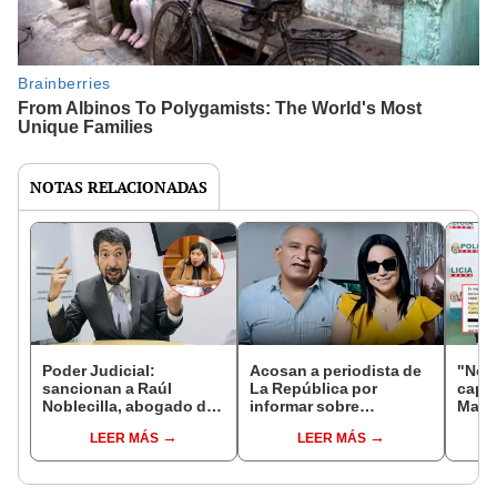
NOTAS RELACIONADAS
Poder Judicial:
Acosan a periodista de
"Nos
sancionan a Raúl
La República por
captu
Noblecilla, abogado de
informar sobre
Manu
Betssy Chávez, durante
empresario Argüelles
la de
LEER MÁS
LEER MÁS
juicio a Pedro Castillo
acos
Layn