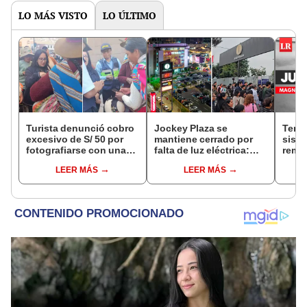
LO MÁS VISTO
LO ÚLTIMO
Turista denunció cobro
Jockey Plaza se
Tembl
excesivo de S/ 50 por
mantiene cerrado por
sism
fotografiarse con una
falta de luz eléctrica:
reme
alpaca en Cusco y
¿desde qué hora abrirá
IGP
LEER MÁS
LEER MÁS
Serenazgo recuperó el
el centro comercial?
dinero