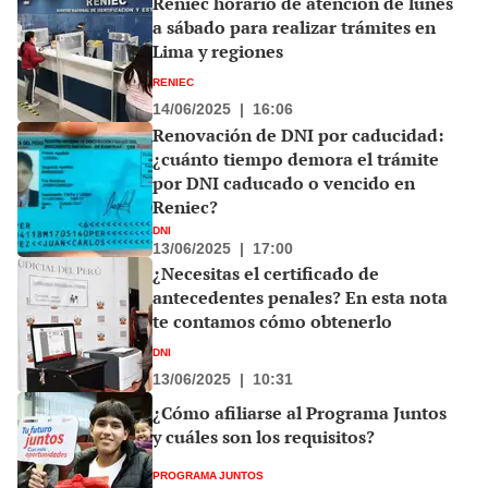
Reniec horario de atención de lunes
a sábado para realizar trámites en
Lima y regiones
RENIEC
14/06/2025
|
16:06
Renovación de DNI por caducidad:
¿cuánto tiempo demora el trámite
por DNI caducado o vencido en
Reniec?
DNI
13/06/2025
|
17:00
¿Necesitas el certificado de
antecedentes penales? En esta nota
te contamos cómo obtenerlo
DNI
13/06/2025
|
10:31
¿Cómo afiliarse al Programa Juntos
y cuáles son los requisitos?
PROGRAMA JUNTOS