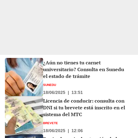
¿Aún no tienes tu carnet
universitario? Consulta en Sunedu
el estado de trámite
SUNEDU
18/06/2025
|
13:51
Licencia de conducir: consulta con
DNI si tu brevete está inscrito en el
sistema del MTC
BREVETE
18/06/2025
|
12:06