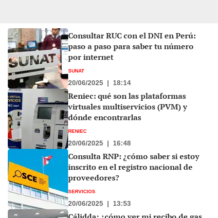
Consultar RUC con el DNI en Perú:
paso a paso para saber tu número
por internet
SUNAT
20/06/2025
|
18:14
Reniec: qué son las plataformas
virtuales multiservicios (PVM) y
dónde encontrarlas
RENIEC
20/06/2025
|
16:48
Consulta RNP: ¿cómo saber si estoy
inscrito en el registro nacional de
proveedores?
SERVICIOS
20/06/2025
|
13:53
Cálidda: ¿cómo ver mi recibo de gas