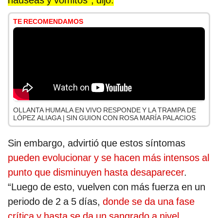
náuseas y vómitos”, dijo.
TE RECOMENDAMOS
OLLANTA HUMALA EN VIVO RESPONDE Y LA TRAMPA DE
LÓPEZ ALIAGA | SIN GUION CON ROSA MARÍA PALACIOS
Sin embargo, advirtió que estos síntomas
pueden evolucionar y se hacen más intensos al
punto que disminuyen hasta desaparecer
.
“Luego de esto, vuelven con más fuerza en un
periodo de 2 a 5 días,
donde se da una fase
crítica y hasta se da un sangrado a nivel