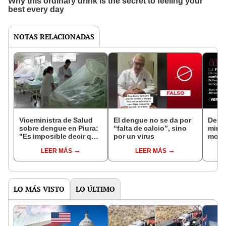
NOTAS RELACIONADAS
Viceministra de Salud
El dengue no se da por
Deng
sobre dengue en Piura:
“falta de calcio”, sino
minis
"Es imposible decir que
por un virus
mostr
la cifra está
sobre
LEER MÁS
LEER MÁS
descendiendo"
falle
LO MÁS VISTO
LO ÚLTIMO