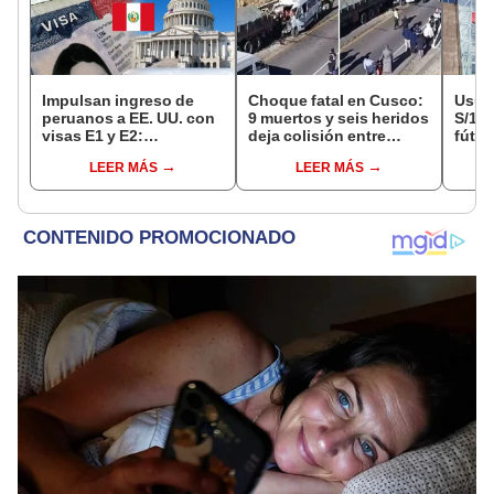
Impulsan ingreso de
Choque fatal en Cusco:
Usuar
peruanos a EE. UU. con
9 muertos y seis heridos
S/14.
visas E1 y E2:
deja colisión entre
fútbo
emprendedores y
minivan y camión en
se ne
LEER MÁS
LEER MÁS
pymes serían los más
Espinar
Indec
beneficiados
empr
19.0