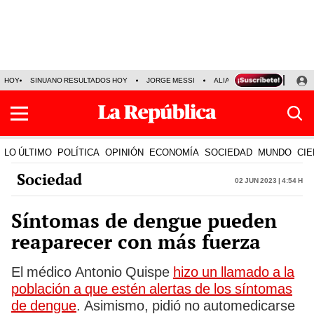
HOY
SINUANO RESULTADOS HOY
JORGE MESSI
ALIANZA LIMA VS SPORT BO
LO ÚLTIMO
POLÍTICA
OPINIÓN
ECONOMÍA
SOCIEDAD
MUNDO
CIE
Sociedad
02 Jun 2023 | 4:54 h
Síntomas de dengue pueden
reaparecer con más fuerza
El médico Antonio Quispe
hizo un llamado a la
población a que estén alertas de los síntomas
de dengue
. Asimismo, pidió no automedicarse