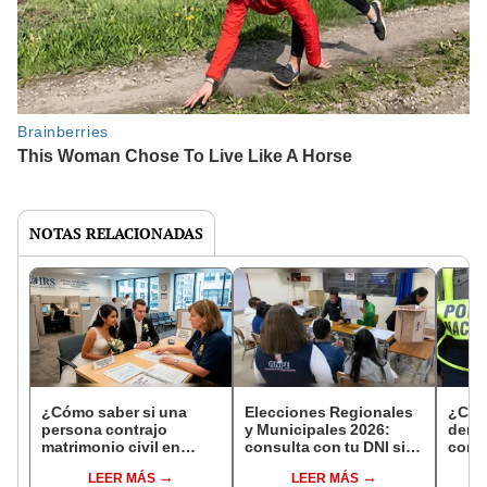
NOTAS RELACIONADAS
¿Cómo saber si una
Elecciones Regionales
¿Cóm
persona contrajo
y Municipales 2026:
denun
matrimonio civil en
consulta con tu DNI si
con 
Reniec?
fuiste elegido miembro
LEER MÁS
LEER MÁS
de mesa para este 4 de