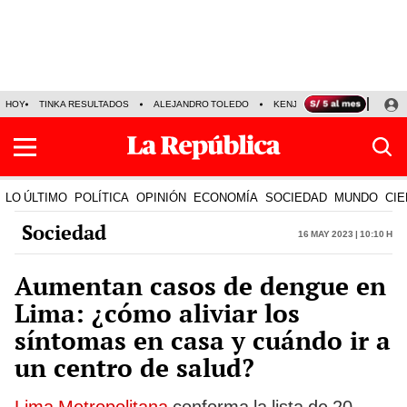
HOY
TINKA RESULTADOS
ALEJANDRO TOLEDO
KENJI FUJIMORI
PRECIO
LO ÚLTIMO
POLÍTICA
OPINIÓN
ECONOMÍA
SOCIEDAD
MUNDO
CIE
Sociedad
16 May 2023 | 10:10 h
Aumentan casos de dengue en
Lima: ¿cómo aliviar los
síntomas en casa y cuándo ir a
un centro de salud?