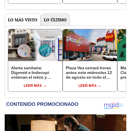
octubre en el link oficial
de la ONPE
LO MÁS VISTO
LO ÚLTIMO
Alerta sanitaria:
Plaza Vea cerrará horas
Mega
Digemid e Indecopi
antes este miércoles 12
Ciene
ordenan el retiro y
de agosto en todo el
pres
destrucción de estos
Perú: tiendas atenderán
'Tren
LEER MÁS
LEER MÁS
productos médicos
hasta las 7 p.m.
'búnk
contra el cáncer por
de c
riesgos a la salud