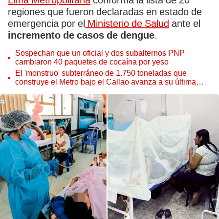
Lima Metropolitana
conforma la lista de 20
regiones que fueron declaradas en estado de
emergencia por el
Ministerio de Salud
ante el
incremento de casos de dengue
.
Sospechan que un oficial y dos subalternos PNP
cambiaron 40 paquetes de cocaína por yeso
El 'monstruo' subterráneo de 1.750 toneladas que
construye el Metro bajo el Callao avanza a su última
estación