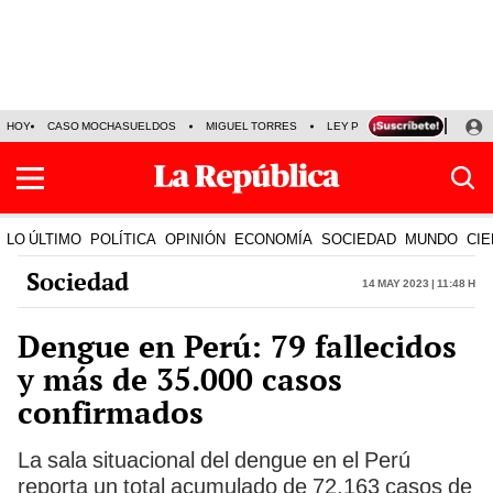
HOY
CASO MOCHASUELDOS
MIGUEL TORRES
LEY PULPÍN
PRECIO DEL
LO ÚLTIMO
POLÍTICA
OPINIÓN
ECONOMÍA
SOCIEDAD
MUNDO
CIE
Sociedad
14 May 2023 | 11:48 h
Dengue en Perú: 79 fallecidos
y más de 35.000 casos
confirmados
La sala situacional del dengue en el Perú
reporta un total acumulado de 72.163 casos de