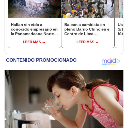
Hallan sin vida a
Balean a cambista en
Usuar
conocido empresario en
pleno Barrio Chino en el
S/14.
la Panamericana Norte
Centro de Lima:
fútbo
tras ser secuestrado en
criminales intentaron
se ne
LEER MÁS
LEER MÁS
Sullana, Piura
fugarse
Indec
empr
19.0