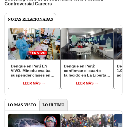
NOTAS RELACIONADAS
Dengue en Perú EN
Dengue en Perú:
Deng
VIVO: Minedu evalúa
confirman el cuarto
1.000
suspender clases en
fallecido en La Libertad
adol
regiones con
y evalúan suspender
posit
LEER MÁS
LEER MÁS
incremento de casos
clases
Lamb
LO MÁS VISTO
LO ÚLTIMO