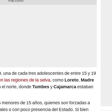
 una de cada tres adolescentes de entre 15 y 19
n las regiones de la selva
, como
Loreto
,
Madre
n el norte, donde
Tumbes
y
Cajamarca
estaban
as menores de 15 años, quienes son forzadas a
ales o con poco presencia del Estado. Si bien
de los matrimonios,
la tendencia subió en 2021 y