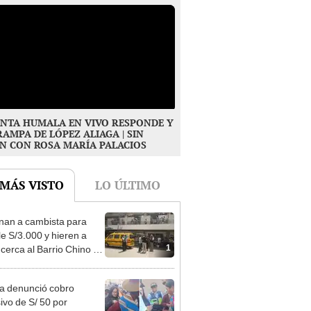
NTA HUMALA EN VIVO RESPONDE Y
RAMPA DE LÓPEZ ALIAGA | SIN
N CON ROSA MARÍA PALACIOS
 MÁS VISTO
LO ÚLTIMO
nan a cambista para
le S/3.000 y hieren a
1
 cerca al Barrio Chino en
 Cercado
ta denunció cobro
ivo de S/ 50 por
2
rafiarse con una alpaca