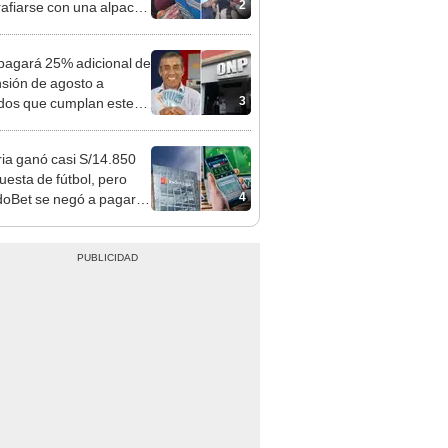
sco y Serenazgo
eró el dinero
agará 25% adicional de
nsión de agosto a
3
ados que cumplan este
sito: ¿cómo saber si soy
iciario?
ia ganó casi S/14.850
uesta de fútbol, pero
4
oBet se negó a pagar:
opi multó a la empresa
ás de S/ 19.000