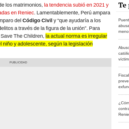
Te 
radas en Reniec
. Lamentablemente, Perú ampara
amparo del
Código Civil
y “que ayudaría a los
Puent
abusa
litos a través de la figura de la unión”. Para
menor
e Save The Children,
la actual norma es irregular
alertó
 niño y adolescente, según la legislación
Abuso
católi
víctim
Fisca
Fiscal
preve
exfun
abusa
¿Cómo
contra
Reni
Elecc