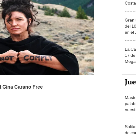
Gran 
del 10
en el
La Ca
17 de 
Mega 
Ju
Maste
palab
nuest
Solita
de ca
moda.