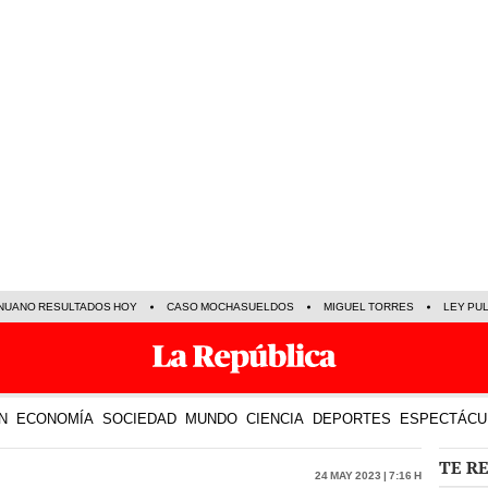
NUANO RESULTADOS HOY
CASO MOCHASUELDOS
MIGUEL TORRES
LEY PU
N
ECONOMÍA
SOCIEDAD
MUNDO
CIENCIA
DEPORTES
ESPECTÁCU
TE R
24 May 2023 | 7:16 h