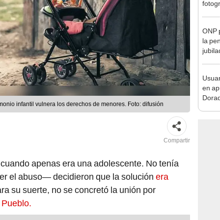
en Cu
recup
ONP p
la pe
jubil
requi
benef
Usuar
en ap
Dorad
onio infantil vulnera los derechos de menores. Foto: difusión
Indec
con m
Compartir
 cuando apenas era una adolescente. No tenía
er el abuso— decidieron que la solución
era
ara su suerte, no se concretó la unión por
 Pueblo.