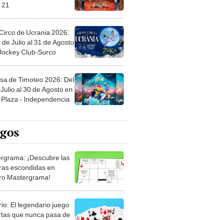
Circo de Ucrania 2026:
 de Julio al 31 de Agosto
 Jockey Club-Surco
sa de Timoteo 2026: Del
Julio al 30 de Agosto en
Plaza - Independencia
egos
rgrama: ¡Descubre las
ras escondidas en
ro Mastergrama!
rio: El legendario juego
rtas que nunca pasa de
 Organiza el mazo y