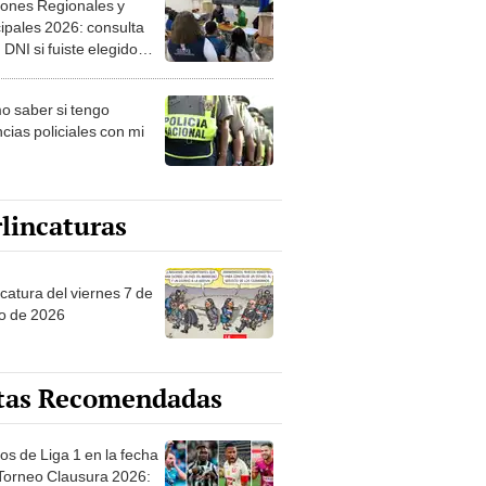
ipales 2026: consulta
 DNI si fuiste elegido
ro de mesa para este 4
ubre en el link oficial de
 saber si tengo
NPE
cias policiales con mi
lincaturas
catura del viernes 7 de
o de 2026
tas Recomendadas
os de Liga 1 en la fecha
 Torneo Clausura 2026:
amación, horarios y