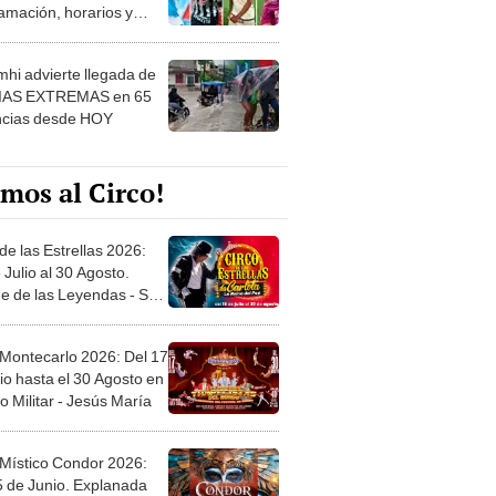
 ver
hi advierte llegada de
IAS EXTREMAS en 65
ncias desde HOY
mos al Circo!
de las Estrellas 2026:
 Julio al 30 Agosto.
e de las Leyendas - San
l
 Montecarlo 2026: Del 17
io hasta el 30 Agosto en
o Militar - Jesús María
 Místico Condor 2026:
5 de Junio. Explanada
 21