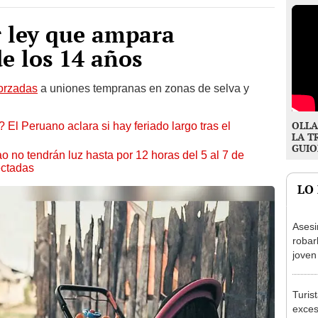
r ley que ampara
e los 14 años
orzadas
a uniones tempranas en zonas de selva y
OLLA
 El Peruano aclara si hay feriado largo tras el
LA T
GUIO
ao no tendrán luz hasta por 12 horas del 5 al 7 de
ectadas
LO
Asesi
robar
joven
Lima
Turis
exces
fotog