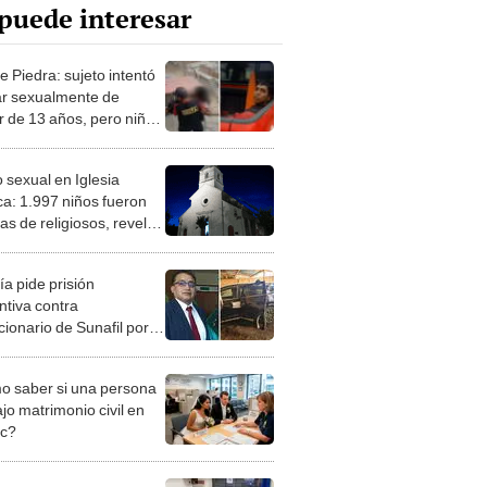
puede interesar
e Piedra: sujeto intentó
r sexualmente de
 de 13 años, pero niño
 a vecinos
 sexual en Iglesia
ca: 1.997 niños fueron
as de religiosos, revela
lía de EE.UU.
ía pide prisión
ntiva contra
cionario de Sunafil por
r de su sobrina en Puno
 saber si una persona
jo matrimonio civil en
ec?
iones Regionales y