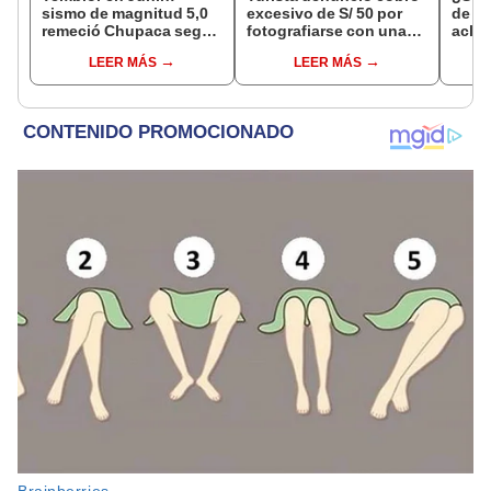
sismo de magnitud 5,0
excesivo de S/ 50 por
de a
remeció Chupaca según
fotografiarse con una
aclar
IGP
alpaca en Cusco y
largo
LEER MÁS
LEER MÁS
Serenazgo recuperó el
del 6
dinero