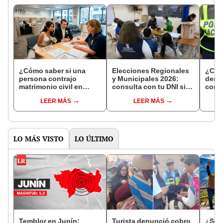
¿Cómo saber si una
Elecciones Regionales
¿Cóm
persona contrajo
y Municipales 2026:
denun
matrimonio civil en
consulta con tu DNI si
con 
Reniec?
fuiste elegido miembro
LEER MÁS
LEER MÁS
de mesa para este 4 de
octubre en el link oficial
de la ONPE
LO MÁS VISTO
LO ÚLTIMO
Temblor en Junín:
Turista denunció cobro
¿Se t