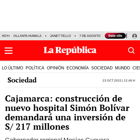
HOY
OLLANTA HUMALA
JANET TELLO
7 DE AGOSTO
TINKA RESULTADOS
LO ÚLTIMO
POLÍTICA
OPINIÓN
ECONOMÍA
SOCIEDAD
MUNDO
CIE
Sociedad
23 Oct 2022 | 12:46 h
Cajamarca: construcción de
nuevo hospital Simón Bolívar
demandará una inversión de
S/ 217 millones