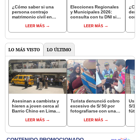
¿Cómo saber si una
Elecciones Regionales
¿Cóm
persona contrajo
y Municipales 2026:
denun
matrimonio civil en
consulta con tu DNI si
con 
Reniec?
fuiste elegido miembro
LEER MÁS
LEER MÁS
de mesa para este 4 de
octubre en el link oficial
de la ONPE
LO MÁS VISTO
LO ÚLTIMO
Asesinan a cambista y
Turista denunció cobro
Usuar
hieren a joven cerca al
excesivo de S/ 50 por
S/14.
Barrio Chino en Lima
fotografiarse con una
fútbo
Cercado: un
alpaca en Cusco y
se ne
LEER MÁS
LEER MÁS
sospechoso detenido
Serenazgo recuperó el
Indec
dinero
empr
19.0