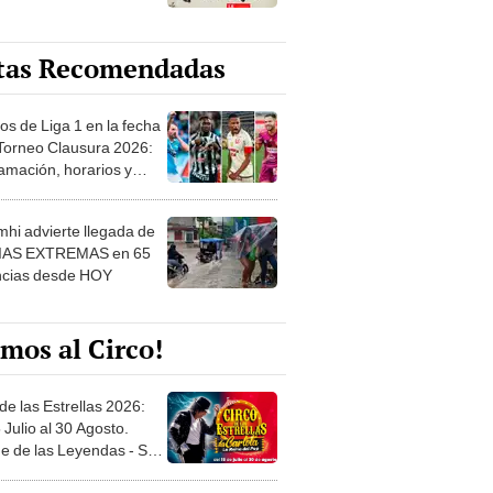
tas Recomendadas
os de Liga 1 en la fecha
 Torneo Clausura 2026:
amación, horarios y
 ver
hi advierte llegada de
IAS EXTREMAS en 65
ncias desde HOY
mos al Circo!
de las Estrellas 2026:
 Julio al 30 Agosto.
e de las Leyendas - San
l