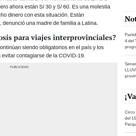
ero ahora están S/ 30 y S/ 60. Es una molestia
ho dinero con esta situación. Están
No
denunció una madre de familia a Latina.
Partid
osis para viajes interprovinciales?
4 del
ntinúan siendo obligatorios en el país y los
progr
dónde
 evitar contagiarse de la COVID-19.
Senam
LLUV
provi
¡Va
Circo 
del 15
Parqu
Migue