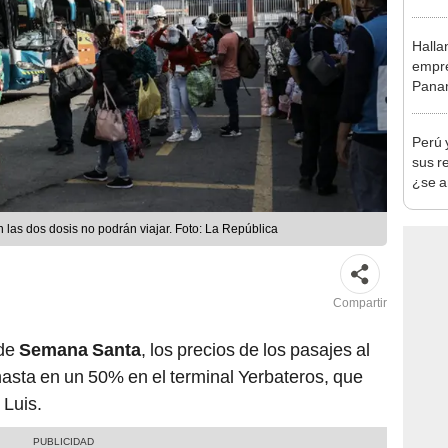
en Cu
recup
Halla
empre
Panam
secue
Perú 
sus r
¿se a
as dos dosis no podrán viajar. Foto: La República
Compartir
 de
Semana Santa
, los precios de los pasajes al
asta en un 50% en el terminal Yerbateros, que
 Luis.