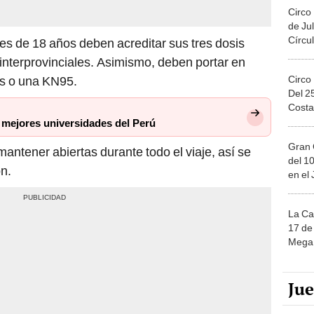
Circo
de Jul
Círcul
s de 18 años deben acreditar sus tres dosis
 interprovinciales. Asimismo, deben portar en
Circo
as o una KN95.
Del 2
Costa
 mejores universidades del Perú
Gran 
ntener abiertas durante todo el viaje, así se
del 10
n.
en el
La Ca
17 de 
Mega 
Ju