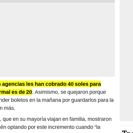
s agencias les han cobrado 40 soles para
rmal es de 20
. Asimismo, se quejaron porque
der boletos en la mañana por guardarlos para la
ún más.
, que en su mayoría viajan en familia, mostraron
tén optando por este incremento cuando “la