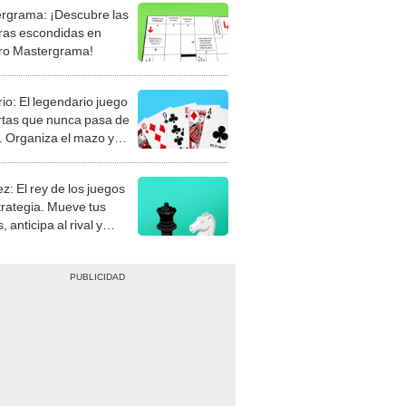
rgrama: ¡Descubre las
ras escondidas en
ro Mastergrama!
rio: El legendario juego
rtas que nunca pasa de
 Organiza el mazo y
stra tu habilidad.
z: El rey de los juegos
trategia. Mueve tus
, anticipa al rival y
gue el jaque mate.