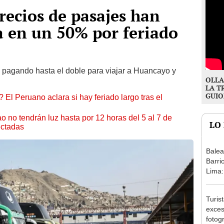
ecios de pasajes han
 en un 50% por feriado
 pagando hasta el doble para viajar a Huancayo y
OLLA
LA T
GUIO
 El Peruano aclara si hay feriado largo tras el
ao no tendrán luz hasta por 12 horas del 5 al 7 de
LO
ectadas
Balea
Barri
Lima:
fugar
Turis
exces
fotog