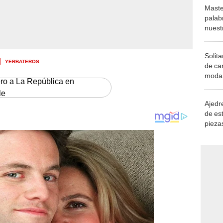
Maste
palab
nuest
Solita
YERBATEROS
de ca
moda.
ero a La República en
demue
le
Ajedre
de es
piezas
consi