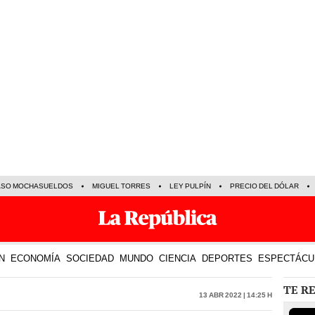
ASO MOCHASUELDOS
MIGUEL TORRES
LEY PULPÍN
PRECIO DEL DÓLAR
N
ECONOMÍA
SOCIEDAD
MUNDO
CIENCIA
DEPORTES
ESPECTÁCU
TE R
13 Abr 2022 | 14:25 h