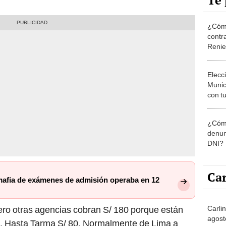
Te 
¿Cómo
contra
Reni
Elecc
Munic
con tu
miemb
de oct
¿Cómo
la O
denun
DNI?
Car
mafia de exámenes de admisión operaba en 12
Carlin
ero otras agencias cobran S/ 180 porque están
agost
e. Hasta Tarma S/ 80. Normalmente de Lima a