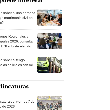
puede interesar
 saber si una persona
jo matrimonio civil en
ec?
iones Regionales y
ipales 2026: consulta
 DNI si fuiste elegido
ro de mesa para este 4
ubre en el link oficial de
 saber si tengo
NPE
cias policiales con mi
lincaturas
catura del viernes 7 de
o de 2026