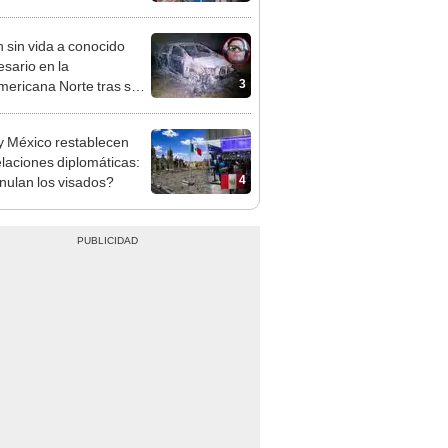
sco y Serenazgo
eró el dinero
n sin vida a conocido
sario en la
3
ericana Norte tras ser
strado en Sullana, Piura
y México restablecen
elaciones diplomáticas:
4
nulan los visados?