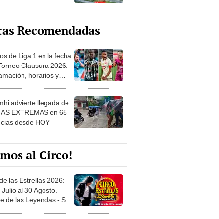
tas Recomendadas
os de Liga 1 en la fecha
 Torneo Clausura 2026:
amación, horarios y
 ver
hi advierte llegada de
IAS EXTREMAS en 65
ncias desde HOY
mos al Circo!
de las Estrellas 2026:
 Julio al 30 Agosto.
e de las Leyendas - San
l