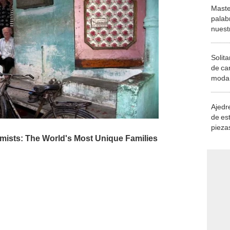
Maste
palab
nuest
Solita
de ca
moda.
demue
Ajedre
de es
piezas
consi