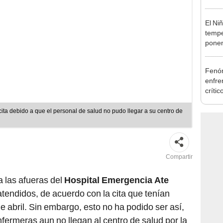
autis
capta
El Ni
tempe
ponen
produ
Fenóm
enfre
crític
"ya n
preve
centro de
Compartir
 las afueras del
Hospital Emergencia Ate
atendidos, de acuerdo con la cita que tenían
 abril. Sin embargo, esto no ha podido ser así,
fermeras aun no llegan al centro de salud por la