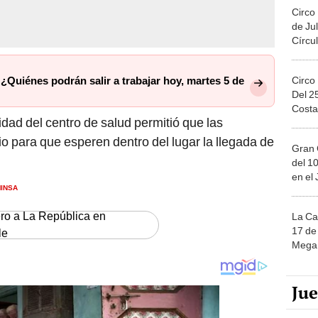
Circo
de Jul
Círcul
Circo
¿Quiénes podrán salir a trabajar hoy, martes 5 de
Del 2
Costa
dad del centro de salud permitió que las
 para que esperen dentro del lugar la llegada de
Gran 
del 10
en el
INSA
ero a La República en
La Ca
17 de 
le
Mega 
Ju