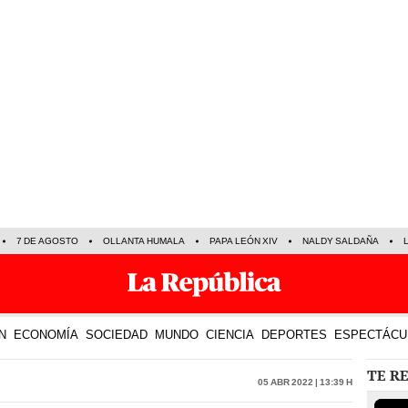
7 DE AGOSTO
OLLANTA HUMALA
PAPA LEÓN XIV
NALDY SALDAÑA
N
ECONOMÍA
SOCIEDAD
MUNDO
CIENCIA
DEPORTES
ESPECTÁCU
TE R
05 Abr 2022 | 13:39 h