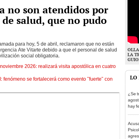
ta no son atendidos por
l de salud, que no pudo
mada para hoy, 5 de abril, reclamaron que no están
OLLA
rgencia Ate Vitarte debido a que el personal de salud
LA T
ilización social obligatoria.
GUIO
oviembre 2026: realizará visita apostólica en cuatro
LO
: fenómeno se fortalecerá como evento "fuerte" con
¿Se t
agost
hay fe
desca
Acusa
Psico
agres