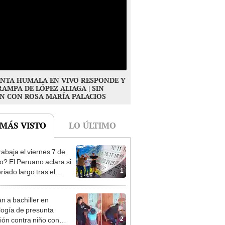
NTA HUMALA EN VIVO RESPONDE Y
RAMPA DE LÓPEZ ALIAGA | SIN
N CON ROSA MARÍA PALACIOS
 MÁS VISTO
LO ÚLTIMO
rabaja el viernes 7 de
o? El Peruano aclara si
1
riado largo tras el
nso del 6 de agosto
n a bachiller en
logía de presunta
2
ión contra niño con