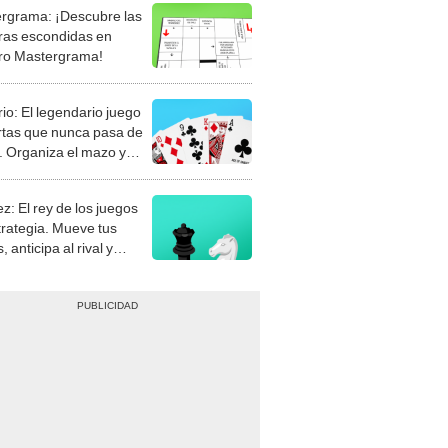
rgrama: ¡Descubre las
ras escondidas en
ro Mastergrama!
rio: El legendario juego
rtas que nunca pasa de
 Organiza el mazo y
stra tu habilidad.
z: El rey de los juegos
trategia. Mueve tus
, anticipa al rival y
gue el jaque mate.