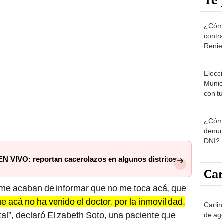
Te 
¿Cómo
contra
Reni
Elecc
Munic
con tu
miemb
de oct
¿Cómo
la O
denun
DNI?
EN VIVO: reportan cacerolazos en algunos distritos
Car
y me acaban de informar que no me toca acá, que
e acá no ha venido el doctor, por la inmovilidad.
Carli
l”, declaró Elizabeth Soto, una paciente que
de ag