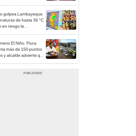
mo en Surco: cámaras
n el hecho
ño golpea Lambayeque:
raturas de hasta 36 °C
3
 en riesgo la
cción de mango y palta
eno El Niño: Piura
nta más de 150 puntos
4
os y alcalde advierte que
o hay tiempo para
nir"