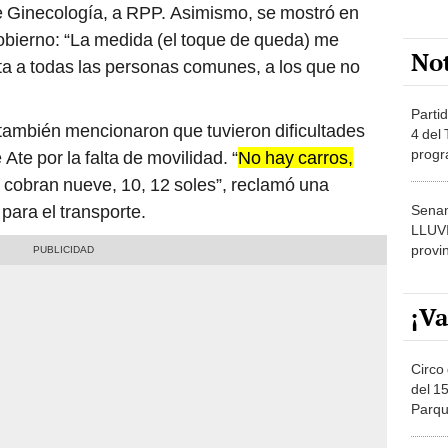
de Ginecología, a RPP. Asimismo, se mostró en
obierno: “La medida (el toque de queda) me
No
ta a todas las personas comunes, a los que no
Partid
 también mencionaron que tuvieron dificultades
4 del
progr
Ate por la falta de movilidad. “
No hay carros,
dónde
e cobran nueve, 10, 12 soles”, reclamó una
 para el transporte.
Senam
LLUV
provi
¡Va
Circo 
del 15
Parqu
Migue