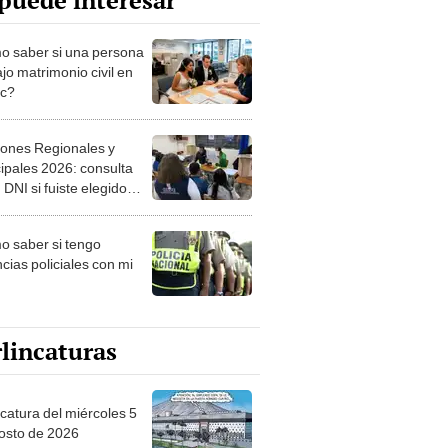
puede interesar
 saber si una persona
jo matrimonio civil en
ec?
iones Regionales y
ipales 2026: consulta
 DNI si fuiste elegido
ro de mesa para este 4
ubre en el link oficial de
 saber si tengo
NPE
cias policiales con mi
lincaturas
ncatura del miércoles 5
osto de 2026