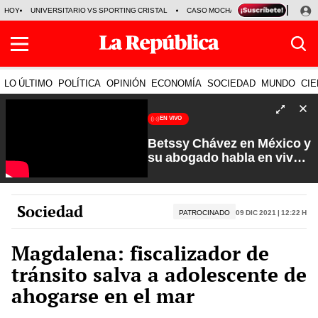
HOY
UNIVERSITARIO VS SPORTING CRISTAL
CASO MOCHASUELDOS
MIGUEL
LO ÚLTIMO
POLÍTICA
OPINIÓN
ECONOMÍA
SOCIEDAD
MUNDO
CIE
EN VIVO
Betssy Chávez en México y
su abogado habla en vivo |
Que No Se Te Olvide con
Carlos Cornejo
Sociedad
PATROCINADO
09 Dic 2021 | 12:22 h
Magdalena: fiscalizador de
tránsito salva a adolescente de
ahogarse en el mar