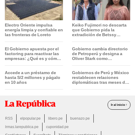
Electro Oriente impulsa
Keiko Fujimori no descarta
energía limpia y confiable en
que Gobierno pida la
las fronteras de Loreto
extradición de Betssy
Chávez: "Está dentro de
nuestras facultades"
El Gobierno apuesta por el
Gobierno cambia directorio
factoring para reactivar las
de Petroperú y designa a
empresas: ¿Qué es y cómo
Oliver Stark como
funciona?
presidente de la empresa
estatal
Accede a un préstamo de
Gobiernos de Perú y México
hasta S/2 millones y págalo
restablecen relaciones
en 10 años
diplomáticas tras meses de
tensión política
Ir al inicio ↑
RSS
elpopular.pe
libero.pe
buenazo.pe
lrmas.larepublica.pe
cuponidad.pe