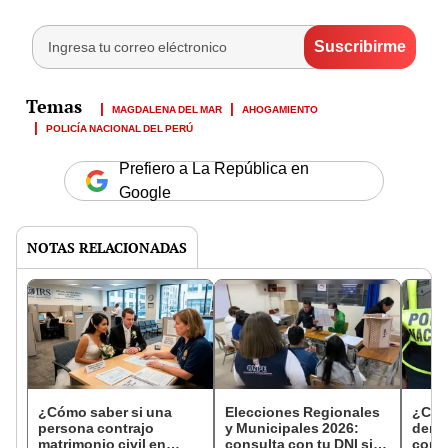
MAGDALENA DEL MAR
AHOGAMIENTO
POLICÍA NACIONAL DEL PERÚ
Prefiero a La República en
Google
NOTAS RELACIONADAS
¿Cómo saber si una
Elecciones Regionales
¿Cóm
persona contrajo
y Municipales 2026:
denun
matrimonio civil en
consulta con tu DNI si
con 