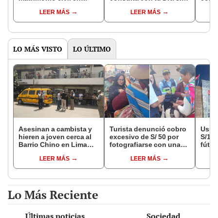
Reniec?
fuiste elegido miembro
LEER MÁS
LEER MÁS
de mesa para este 4 de
octubre en el link oficial
de la ONPE
LO MÁS VISTO
LO ÚLTIMO
Asesinan a cambista y
Turista denunció cobro
Usuar
hieren a joven cerca al
excesivo de S/ 50 por
S/14.
Barrio Chino en Lima
fotografiarse con una
fútbo
Cercado: un
alpaca en Cusco y
se ne
LEER MÁS
LEER MÁS
sospechoso detenido
Serenazgo recuperó el
Indec
dinero
empr
19.0
Lo Más Reciente
Últimas noticias
Sociedad