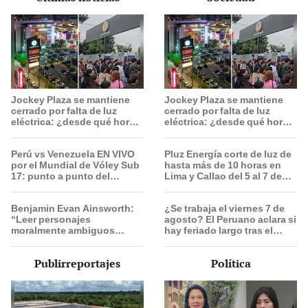
Jockey Plaza se mantiene
Jockey Plaza se mantiene
cerrado por falta de luz
cerrado por falta de luz
eléctrica: ¿desde qué hora
eléctrica: ¿desde qué hora
abrirá el centro comercial?
abrirá el centro comercial?
Perú vs Venezuela EN VIVO
Pluz Energía corte de luz de
por el Mundial de Vóley Sub
hasta más de 10 horas en
17: punto a punto del
Lima y Callao del 5 al 7 de
partido
agosto: revisa horarios y
zonas afectadas
Benjamin Evan Ainsworth:
¿Se trabaja el viernes 7 de
“Leer personajes
agosto? El Peruano aclara si
moralmente ambiguos
hay feriado largo tras el
nunca es blanco o negro ni
descanso del 6 de agosto
simple”
Publirreportajes
Política