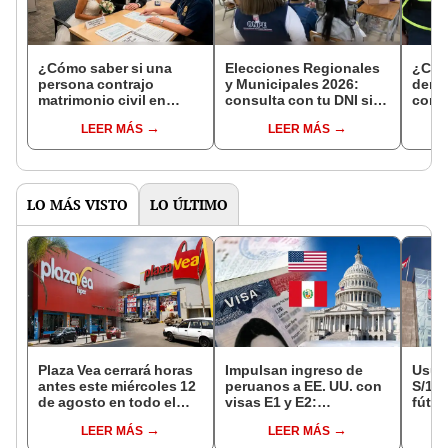
¿Cómo saber si una
Elecciones Regionales
¿Cóm
persona contrajo
y Municipales 2026:
denun
matrimonio civil en
consulta con tu DNI si
con 
Reniec?
fuiste elegido miembro
LEER MÁS
LEER MÁS
de mesa para este 4 de
octubre en el link oficial
de la ONPE
LO MÁS VISTO
LO ÚLTIMO
Plaza Vea cerrará horas
Impulsan ingreso de
Usuar
antes este miércoles 12
peruanos a EE. UU. con
S/14.
de agosto en todo el
visas E1 y E2:
fútbo
Perú: tiendas atenderán
emprendedores y
se ne
LEER MÁS
LEER MÁS
hasta las 7 p.m.
pymes serían los más
Indec