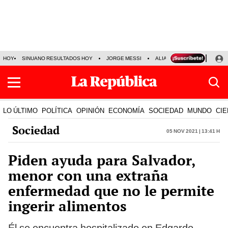
HOY
SINUANO RESULTADOS HOY
JORGE MESSI
ALIANZA LIMA VS SPORT BO
LO ÚLTIMO
POLÍTICA
OPINIÓN
ECONOMÍA
SOCIEDAD
MUNDO
CIE
Sociedad
05 Nov 2021 | 13:41 h
Piden ayuda para Salvador,
menor con una extraña
enfermedad que no le permite
ingerir alimentos