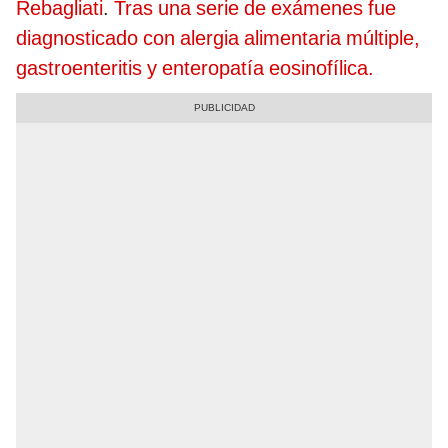
Rebagliati
.
Tras una serie de exámenes fue
diagnosticado con alergia alimentaria múltiple,
gastroenteritis y enteropatía eosinofílica.