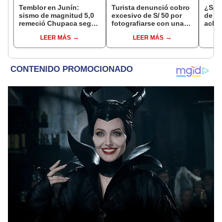
Temblor en Junín:
Turista denunció cobro
¿Se t
sismo de magnitud 5,0
excesivo de S/ 50 por
de a
remeció Chupaca según
fotografiarse con una
aclar
IGP
alpaca en Cusco y
largo
LEER MÁS
LEER MÁS
Serenazgo recuperó el
del 6
dinero