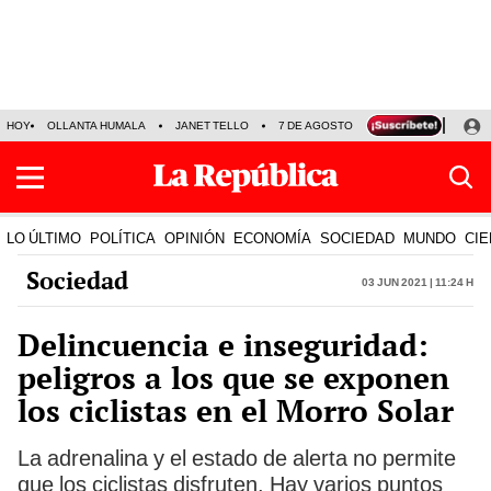
HOY
OLLANTA HUMALA
JANET TELLO
7 DE AGOSTO
TINKA RESULTADOS
LO ÚLTIMO
POLÍTICA
OPINIÓN
ECONOMÍA
SOCIEDAD
MUNDO
CIE
Sociedad
03 Jun 2021 | 11:24 h
Delincuencia e inseguridad:
peligros a los que se exponen
los ciclistas en el Morro Solar
La adrenalina y el estado de alerta no permite
que los ciclistas disfruten. Hay varios puntos