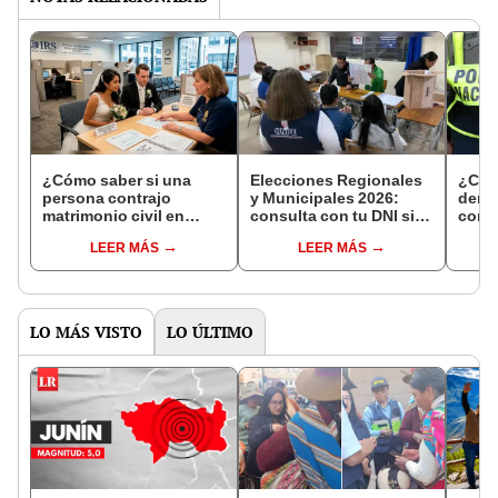
¿Cómo saber si una
Elecciones Regionales
¿Cóm
persona contrajo
y Municipales 2026:
denun
matrimonio civil en
consulta con tu DNI si
con 
Reniec?
fuiste elegido miembro
LEER MÁS
LEER MÁS
de mesa para este 4 de
octubre en el link oficial
de la ONPE
LO MÁS VISTO
LO ÚLTIMO