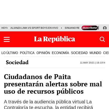
HOY
ALIANZA LIMA VS SPORT BOYS EN VIVO
SINUANO RESULTADOS HOY
JO
LO ÚLTIMO
POLÍTICA
OPINIÓN
ECONOMÍA
SOCIEDAD
MUNDO
CIE
Sociedad
11 May 2021 | 18:19 h
Ciudadanos de Paita
presentarán alertas sobre mal
uso de recursos públicos
A través de la audiencia pública virtual La
Contraloría te escucha, la entidad recibirá