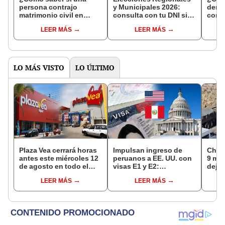
persona contrajo
y Municipales 2026:
denun
matrimonio civil en
consulta con tu DNI si
con 
Reniec?
fuiste elegido miembro
LEER MÁS
LEER MÁS
de mesa para este 4 de
octubre en el link oficial
de la ONPE
LO MÁS VISTO
LO ÚLTIMO
Plaza Vea cerrará horas
Impulsan ingreso de
Choq
antes este miércoles 12
peruanos a EE. UU. con
9 mue
de agosto en todo el
visas E1 y E2:
deja 
Perú: tiendas atenderán
emprendedores y
mini
LEER MÁS
LEER MÁS
hasta las 7 p.m.
pymes serían los más
Espi
beneficiados