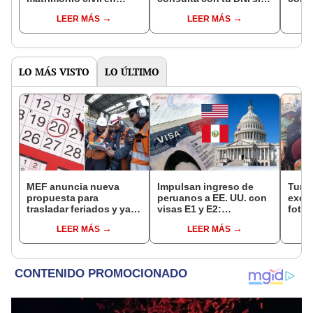
Reniec?
fuiste elegido miembro
LEER MÁS
LEER MÁS
de mesa para este 4 de
octubre en el link oficial
de la ONPE
LO MÁS VISTO
LO ÚLTIMO
MEF anuncia nueva
Impulsan ingreso de
Turis
propuesta para
peruanos a EE. UU. con
exces
trasladar feriados y ya
visas E1 y E2:
fotog
no sería a los viernes:
emprendedores y
alpa
LEER MÁS
LEER MÁS
“Lunes es mejor día”
pymes serían los más
seren
beneficiados
dine