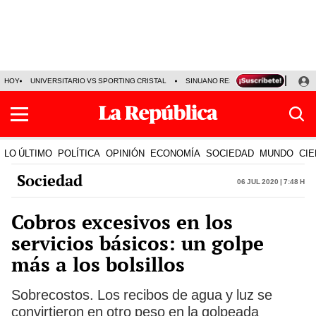
HOY
UNIVERSITARIO VS SPORTING CRISTAL
SINUANO RESULTADOS HOY
CA
LO ÚLTIMO
POLÍTICA
OPINIÓN
ECONOMÍA
SOCIEDAD
MUNDO
CIE
Sociedad
06 Jul 2020 | 7:48 h
Cobros excesivos en los
servicios básicos: un golpe
más a los bolsillos
Sobrecostos. Los recibos de agua y luz se
convirtieron en otro peso en la golpeada