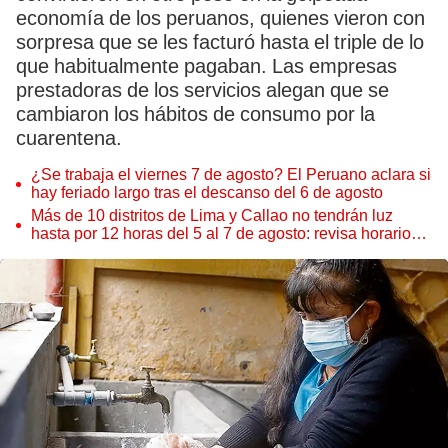
economía de los peruanos, quienes vieron con
sorpresa que se les facturó hasta el triple de lo
que habitualmente pagaban. Las empresas
prestadoras de los servicios alegan que se
cambiaron los hábitos de consumo por la
cuarentena.
¿Se trabaja el viernes 7 de agosto? El Peruano aclara si
hay feriado largo tras el descanso del 6 de agosto
Más de 10 distritos de Lima y Callao no tendrán luz
hasta por 12 horas del 5 al 7 de agosto: revisa horarios y
zonas afectadas