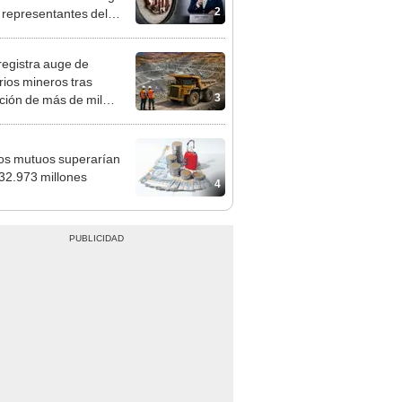
tivo
registra auge de
orios mineros tras
3
ación de más de mil
siones para explorar
 y oro
s mutuos superarían
/32.973 millones
4