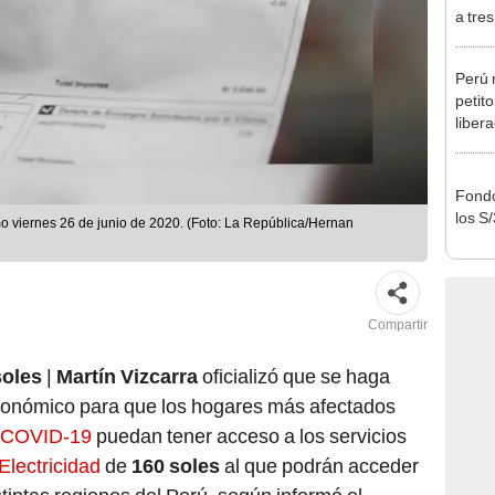
Ejecu
Perú 
petit
liber
conce
cobre
Fondo
los S
mo viernes 26 de junio de 2020. (Foto: La República/Hernan
Compartir
soles
|
Martín Vizcarra
oficializó que se haga
conómico para que los hogares más afectados
a COVID-19
puedan tener acceso a los servicios
Electricidad
de
160 soles
al que podrán acceder
stintas regiones del Perú, según informó el