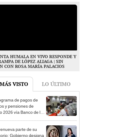
NTA HUMALA EN VIVO RESPONDE Y
RAMPA DE LÓPEZ ALIAGA | SIN
N CON ROSA MARÍA PALACIOS
 MÁS VISTO
LO ÚLTIMO
ograma de pagos de
os y pensiones de
1
o 2026 vía Banco de la
n: conoce las fechas de
ito
enueva parte de su
torio: Gobierno designa
2
s representantes del