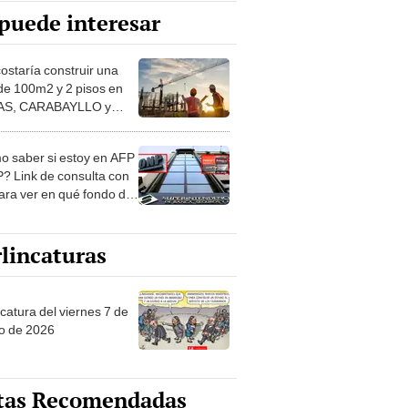
puede interesar
costaría construir una
de 100m2 y 2 pisos en
S, CARABAYLLO y
distritos de LIMA
TE
 saber si estoy en AFP
? Link de consulta con
ara ver en qué fondo de
ones estás
lincaturas
catura del viernes 7 de
o de 2026
tas Recomendadas