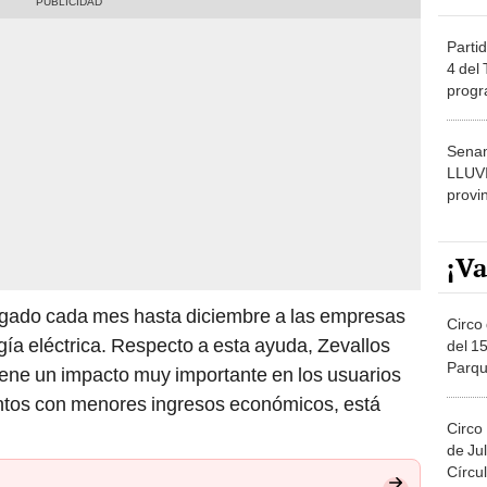
Partid
4 del
progr
dónde
Senam
LLUV
provi
¡Va
egado cada mes hasta diciembre a las empresas
Circo 
gía eléctrica. Respecto a esta ayuda, Zevallos
del 15
Parqu
iene un impacto muy importante en los usuarios
Migue
ntos con menores ingresos económicos, está
Circo
de Jul
Círcul
de retiro del subsidio de 760 soles del Midis