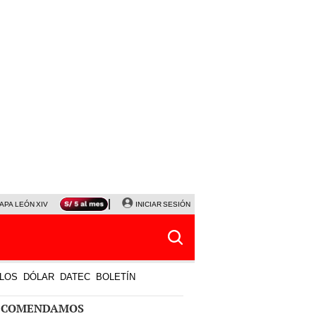
APA LEÓN XIV
NALDY SALDAÑA
INICIAR SESIÓN
LA BELLA LUZ
MAGALY MEDINA
HORÓS
LOS
DÓLAR
DATEC
BOLETÍN
ECOMENDAMOS