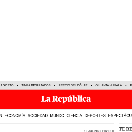
E AGOSTO
TINKA RESULTADOS
PRECIO DEL DÓLAR
OLLANTA HUMALA
P
N
ECONOMÍA
SOCIEDAD
MUNDO
CIENCIA
DEPORTES
ESPECTÁCU
TE R
10 Jul 2020 | 16:08 h