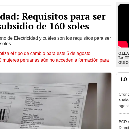
dad: Requisitos para ser
subsidio de 160 soles
o de Electricidad y cuáles son los requisitos para ser
soles.
OLLA
otiza el tipo de cambio para este 5 de agosto
LA T
10 mujeres peruanas aún no acceden a formación para
GUIO
LO
Cron
sueld
agost
Nació
depós
BCR r
Direc
a tre