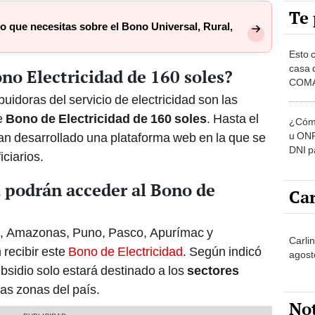
Te 
o que necesitas sobre el Bono Universal, Rural,
Esto 
casa 
no Electricidad de 160 soles?
COMA
otros 
buidoras del servicio de electricidad son las
NOR
e
Bono de Electricidad de 160 soles
. Hasta el
¿Cómo
u ONP
n desarrollado una plataforma web en la que se
DNI p
ciarios.
pensi
 podrán acceder al Bono de
Car
, Amazonas, Puno, Pasco, Apurímac y
Carlin
recibir este
Bono de Electricidad
. Según indicó
agost
ubsidio solo estará destinado a los
sectores
as zonas del país.
No