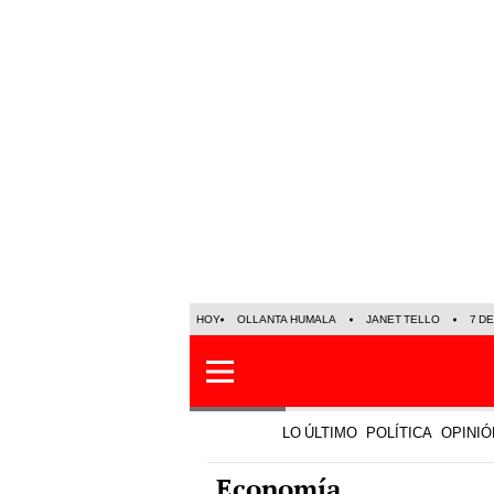
HOY
OLLANTA HUMALA
JANET TELLO
7 D
LO ÚLTIMO
POLÍTICA
OPINIÓ
Economía