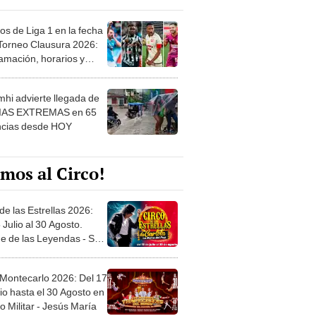
os de Liga 1 en la fecha
 Torneo Clausura 2026:
amación, horarios y
 ver
hi advierte llegada de
IAS EXTREMAS en 65
ncias desde HOY
mos al Circo!
de las Estrellas 2026:
 Julio al 30 Agosto.
e de las Leyendas - San
l
 Montecarlo 2026: Del 17
io hasta el 30 Agosto en
o Militar - Jesús María