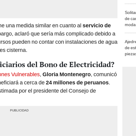
Solita
de ca
moda.
me una medida similar en cuanto al
servicio de
demue
mbargo, aclaró que sería más complicado debido a
ursos pueden no contar con instalaciones de agua
Ajedre
de es
s cisterna.
piezas
consi
iciarios del Bono de Electricidad?
iones Vulnerables
,
Gloria Montenegro
, comunicó
eficiará a cerca de
24 millones de peruanos
.
stimada por el presidente del Consejo de