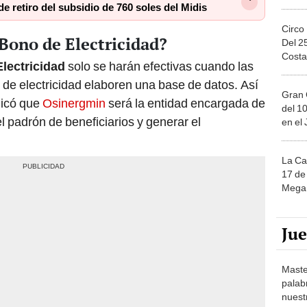
Circo
Bono de Electricidad?
Del 2
Costa
lectricidad
solo se harán efectivas cuando las
 de electricidad elaboren una base de datos. Así
Gran 
dicó que
Osinergmin
será la entidad encargada de
del 10
el padrón de beneficiarios y generar el
en el
La Ca
17 de 
Mega 
Ju
Maste
palab
nuest