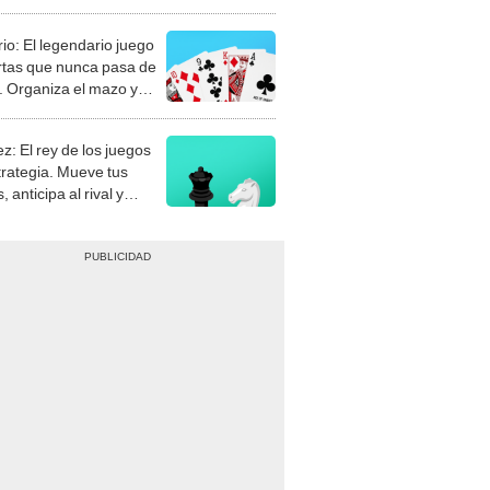
rio: El legendario juego
rtas que nunca pasa de
 Organiza el mazo y
stra tu habilidad.
z: El rey de los juegos
trategia. Mueve tus
, anticipa al rival y
gue el jaque mate.