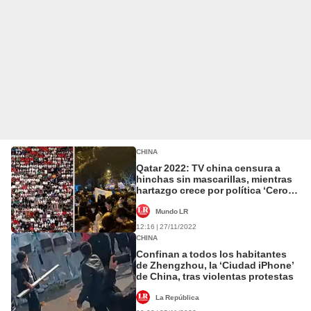
CHINA
Qatar 2022: TV china censura a
hinchas sin mascarillas, mientras
hartazgo crece por política ‘Cero
COVID-19′
Mundo LR
12:16 | 27/11/2022
CHINA
Confinan a todos los habitantes
de Zhengzhou, la ‘Ciudad iPhone’
de China, tras violentas protestas
La República