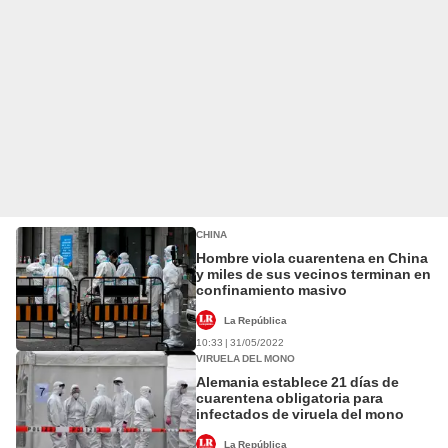
CHINA
Hombre viola cuarentena en China
y miles de sus vecinos terminan en
confinamiento masivo
La República
10:33 | 31/05/2022
VIRUELA DEL MONO
Alemania establece 21 días de
cuarentena obligatoria para
infectados de viruela del mono
La República