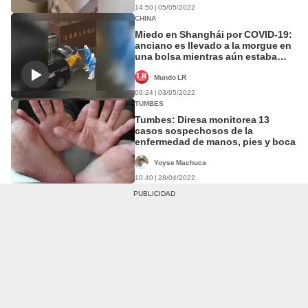
14:50 | 05/05/2022
CHINA
Miedo en Shanghái por COVID-19:
anciano es llevado a la morgue en
una bolsa mientras aún estaba
vivo
Mundo LR
09:24 | 03/05/2022
TUMBES
Tumbes: Diresa monitorea 13
casos sospechosos de la
enfermedad de manos, pies y boca
Yoyse Machuca
10:40 | 28/04/2022