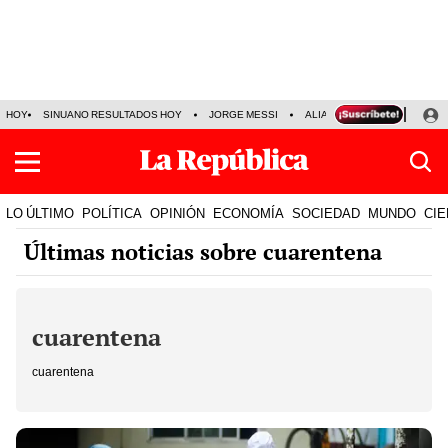
HOY
SINUANO RESULTADOS HOY
JORGE MESSI
ALIANZA LIMA VS SPORT BO
LO ÚLTIMO
POLÍTICA
OPINIÓN
ECONOMÍA
SOCIEDAD
MUNDO
CIE
Últimas noticias sobre cuarentena
cuarentena
cuarentena