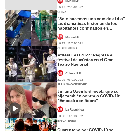
Mundo LR
16:17 | 25/04/2022
CHINA
“Solo hacemos una comida al día”:
las dramáticas historias de los
habitantes confinados en
Shanghái
Mundo LR
16:17 | 25/04/2022
CUARENTENA
Afuera Fest 2022: Regresa el
festival de música en el Gran
Teatro Nacional
Cultural LR
21:08 | 09/02/2022
JULIANA OXENFORD
Juliana Oxenford revela que su
hija también contrajo COVID-19:
“Empezó con fiebre”
La República
13:58 | 18/01/2022
INGLATERRA
Cuarentena por COVID-19 se