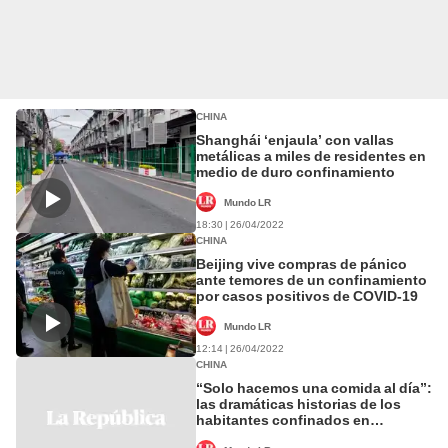
CHINA
Shanghái ‘enjaula’ con vallas
metálicas a miles de residentes en
medio de duro confinamiento
Mundo LR
18:30 | 26/04/2022
CHINA
Beijing vive compras de pánico
ante temores de un confinamiento
por casos positivos de COVID-19
Mundo LR
12:14 | 26/04/2022
CHINA
“Solo hacemos una comida al día”:
las dramáticas historias de los
habitantes confinados en
Shanghái