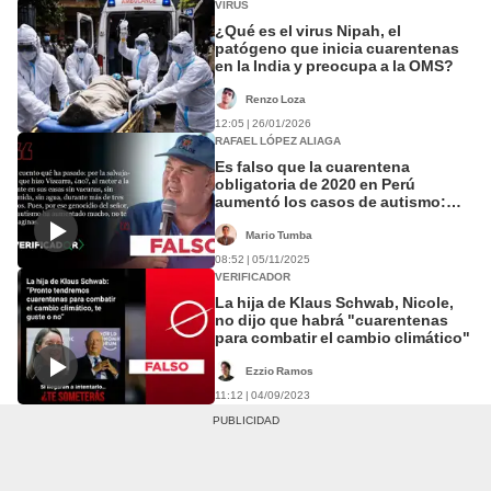
VIRUS
¿Qué es el virus Nipah, el
patógeno que inicia cuarentenas
en la India y preocupa a la OMS?
Renzo Loza
12:05 | 26/01/2026
RAFAEL LÓPEZ ALIAGA
Es falso que la cuarentena
obligatoria de 2020 en Perú
aumentó los casos de autismo:
ciencia y experta desmienten a
López Aliaga
Mario Tumba
08:52 | 05/11/2025
VERIFICADOR
La hija de Klaus Schwab, Nicole,
no dijo que habrá "cuarentenas
para combatir el cambio climático"
Ezzio Ramos
11:12 | 04/09/2023