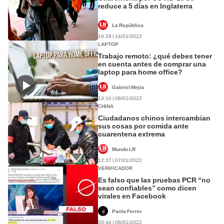
reduce a 5 días en Inglaterra
La República
19:28 | 14/01/2022
LAPTOP
Trabajo remoto: ¿qué debes tener
en cuenta antes de comprar una
laptop para home office?
Gabriel Mejia
13:10 | 08/01/2022
CHINA
Ciudadanos chinos intercambian
sus cosas por comida ante
cuarentena extrema
Mundo LR
12:37 | 07/01/2022
VERIFICADOR
Es falso que las pruebas PCR “no
sean confiables” como dicen
virales en Facebook
Paola Ferrer
20:44 | 06/01/2022