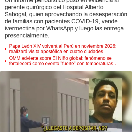
Un informe periodístico puso en evidencia al
gerente quirúrgico del Hospital Alberto
Sabogal, quien aprovechando la desesperación
de familias con pacientes COVID-19, vende
ivermectina por WhatsApp y luego las entrega
presencialmente.
Papa León XIV volverá al Perú en noviembre 2026:
realizará visita apostólica en cuatro ciudades
OMM advierte sobre El Niño global: fenómeno se
fortalecerá como evento "fuerte" con temperaturas
récord este 2026