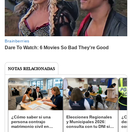
NOTAS RELACIONADAS
¿Cómo saber si una
Elecciones Regionales
¿Cóm
persona contrajo
y Municipales 2026:
denun
matrimonio civil en
consulta con tu DNI si
con 
Reniec?
fuiste elegido miembro