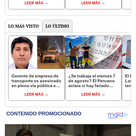
LEER MÁS
LEER MÁS
de mesa para este 4 de
octubre en el link oficial
de la ONPE
LO MÁS VISTO
LO ÚLTIMO
Gerente de empresa de
¿Se trabaja el viernes 7
El Ni
transporte es asesinado
de agosto? El Peruano
Lamb
en plena vía pública en
aclara si hay feriado
tempe
Los Olivos: su esposa
largo tras el descanso
36 °C
LEER MÁS
LEER MÁS
sobrevivió al ataque
del 6 de agosto
prod
palta