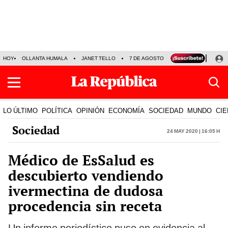
HOY
OLLANTA HUMALA
JANET TELLO
7 DE AGOSTO
TINKA RESULTADOS
LO ÚLTIMO
POLÍTICA
OPINIÓN
ECONOMÍA
SOCIEDAD
MUNDO
CIE
Sociedad
24 May 2020 | 16:05 h
Médico de EsSalud es
descubierto vendiendo
ivermectina de dudosa
procedencia sin receta