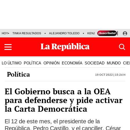
HOY
TINKA RESULTADOS
ALEJANDRO TOLEDO
KENJI FUJIMORI
PRECIO
LO ÚLTIMO
POLÍTICA
OPINIÓN
ECONOMÍA
SOCIEDAD
MUNDO
CIE
Política
19 Oct 2022 | 15:24 h
El Gobierno busca a la OEA
para defenderse y pide activar
la Carta Democrática
El 12 de este mes, el presidente de la
República, Pedro Castillo, y el canciller, César