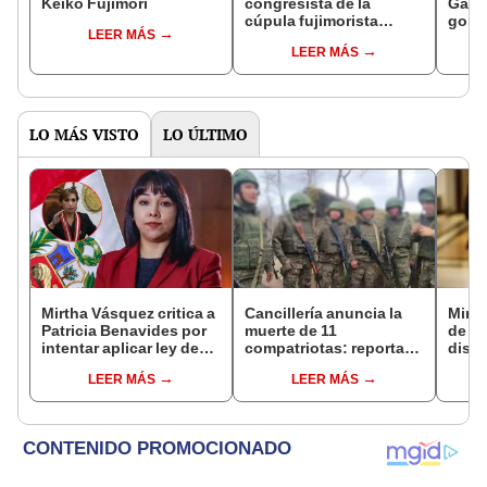
Keiko Fujimori
congresista de la
Gabin
cúpula fujimorista
gobi
LEER MÁS
controlará el primer año
Fujim
LEER MÁS
del Senado
LO MÁS VISTO
LO ÚLTIMO
Mirtha Vásquez critica a
Cancillería anuncia la
Mirt
Patricia Benavides por
muerte de 11
de lo
intentar aplicar ley de
compatriotas: reportan
discu
amnistia: "Es la
114 desaparecidos y 3
fujim
LEER MÁS
LEER MÁS
consolidación de un
capturados por Ucrania
memo
pacto antiderechos"