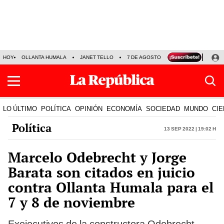
HOY
OLLANTA HUMALA
JANET TELLO
7 DE AGOSTO
TINKA RESULTADOS
LO ÚLTIMO
POLÍTICA
OPINIÓN
ECONOMÍA
SOCIEDAD
MUNDO
CIE
Política
13 Sep 2022 | 19:02 h
Marcelo Odebrecht y Jorge
Barata son citados en juicio
contra Ollanta Humala para el
7 y 8 de noviembre