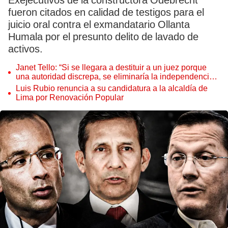
Exejecutivos de la constructora Odebrecht
fueron citados en calidad de testigos para el
juicio oral contra el exmandatario Ollanta
Humala por el presunto delito de lavado de
activos.
Janet Tello: “Si se llegara a destituir a un juez porque
una autoridad discrepa, se eliminaría la independencia
judicial”
Luis Rubio renuncia a su candidatura a la alcaldía de
Lima por Renovación Popular