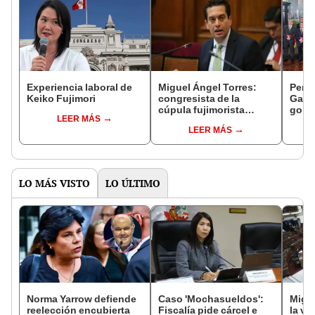
Experiencia laboral de
Miguel Ángel Torres:
Perfi
Keiko Fujimori
congresista de la
Gabin
cúpula fujimorista
gobi
LEER MÁS
controlará el primer año
Fujim
LEER MÁS
del Senado
LO MÁS VISTO
LO ÚLTIMO
Norma Yarrow defiende
Caso 'Mochasueldos':
Migue
reelección encubierta
Fiscalía pide cárcel e
la vi