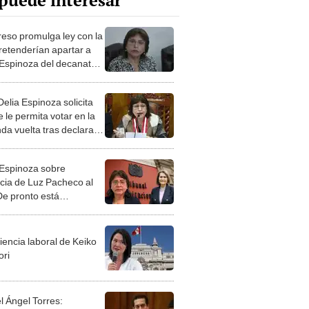
puede interesar
eso promulga ley con la
retenderían apartar a
 Espinoza del decanato
AL
elia Espinoza solicita
 le permita votar en la
da vuelta tras declarase
ecto su inhabilitación
 Espinoza sobre
cia de Luz Pacheco al
De pronto está
ndo un poco el puesto"
iencia laboral de Keiko
ori
l Ángel Torres: