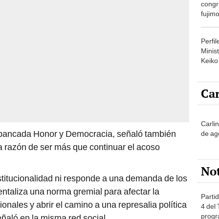
congr
fujimo
prime
Perfi
Minist
Keiko
Car
Carli
 bancada Honor y Democracia, señaló también
de ag
ra razón de ser más que continuar el acoso
No
nstitucionalidad ni responde a una demanda de los
mentaliza una norma gremial para afectar la
Partid
onales y abrir el camino a una represalia política
4 del
progr
eñaló en la misma red social.