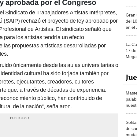
ey aprobada por el Congreso
l Sindicato de Trabajadores Artistas Intérpretes,
Gran 
rú (SAIP) rechazó el proyecto de ley aprobado por
del 10
en el
rofesional de Artistas. El sindicato señaló que
 para los artistas tendría un efecto
La Ca
e las propuestas artísticas desarrolladas por
17 de 
les.
Mega 
truido únicamente desde las aulas universitarias o
identidad cultural ha sido forjada también por
Ju
rpretes, ejecutantes, creadores, cultores
arte que, a través de décadas de experiencia,
Maste
 reconocimiento público, han contribuido de
palab
nuest
tural de la nación”, señalaron.
Solita
de ca
moda.