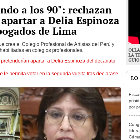
ndo a los 90": rechazan
 apartar a Delia Espinoza
Abogados de Lima
e crea el Colegio Profesional de Artistas del Perú y
OLLA
nhabilitadas en colegios profesionales.
LA T
GUIO
pretenderían apartar a Delia Espinoza del decanato
e le permita votar en la segunda vuelta tras declarase
LO
Fisca
prisi
por p
incom
ideol
Congr
lider
Cáma