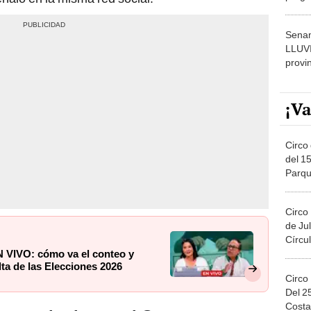
dónde
Senam
LLUV
provi
¡Va
Circo 
del 15
Parqu
Migue
Circo
de Jul
Círcul
 VIVO: cómo va el conteo y
ta de las Elecciones 2026
Circo
Del 2
Costa