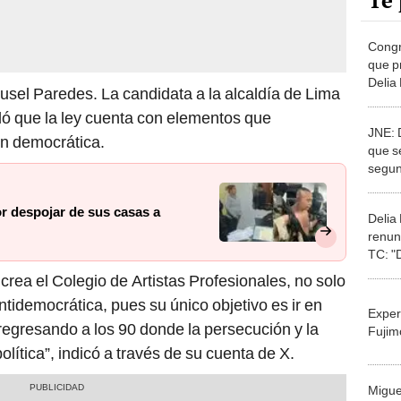
Te 
Congr
que p
Delia
Susel Paredes. La candidata a la alcaldía de Lima
del C
ló que la ley cuenta con elementos que
JNE: D
ón democrática.
que se
segun
sin ef
r despojar de sus casas a
Delia
renun
TC: "
quema
crea el Colegio de Artistas Profesionales, no solo
tidemocrática, pues su único objetivo es ir en
Exper
egresando a los 90 donde la persecución y la
Fujim
lítica”, indicó a través de su cuenta de X.
Migue