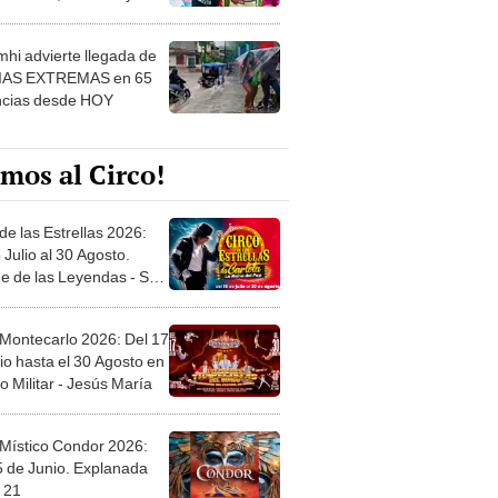
 ver
hi advierte llegada de
IAS EXTREMAS en 65
ncias desde HOY
mos al Circo!
de las Estrellas 2026:
 Julio al 30 Agosto.
e de las Leyendas - San
l
 Montecarlo 2026: Del 17
io hasta el 30 Agosto en
o Militar - Jesús María
 Místico Condor 2026:
5 de Junio. Explanada
 21