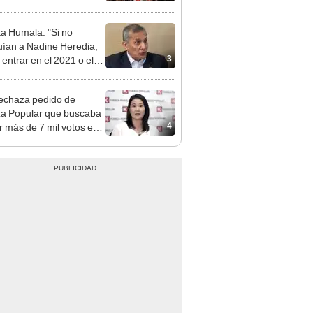
ta Humala: "Si no
uían a Nadine Heredia,
3
 entrar en el 2021 o el
"
echaza pedido de
a Popular que buscaba
4
r más de 7 mil votos en