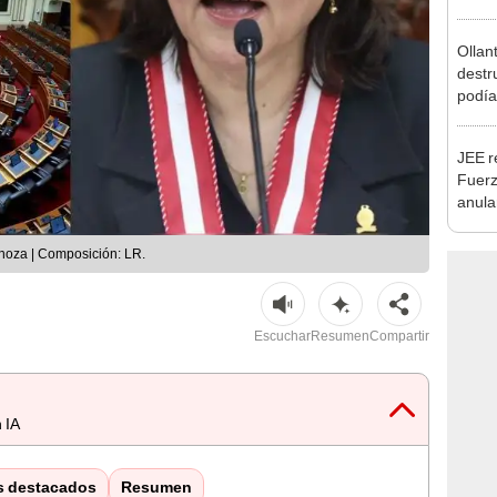
Ollan
destr
podía
2026
JEE r
Fuerz
anula
Puno
inoza | Composición: LR.
Escuchar
Resumen
Compartir
 IA
s destacados
Resumen