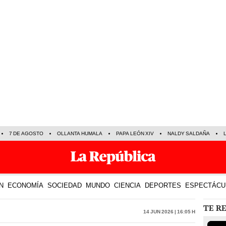
7 DE AGOSTO
OLLANTA HUMALA
PAPA LEÓN XIV
NALDY SALDAÑA
N
ECONOMÍA
SOCIEDAD
MUNDO
CIENCIA
DEPORTES
ESPECTÁCU
TE R
14 Jun 2026 | 16:05 h