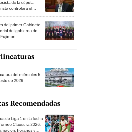
esista de la cúpula
rista controlará el
r año del Senado
les del primer Gabinete
erial del gobierno de
 Fujimori
lincaturas
ncatura del miércoles 5
osto de 2026
tas Recomendadas
os de Liga 1 en la fecha
 Torneo Clausura 2026:
amación, horarios y