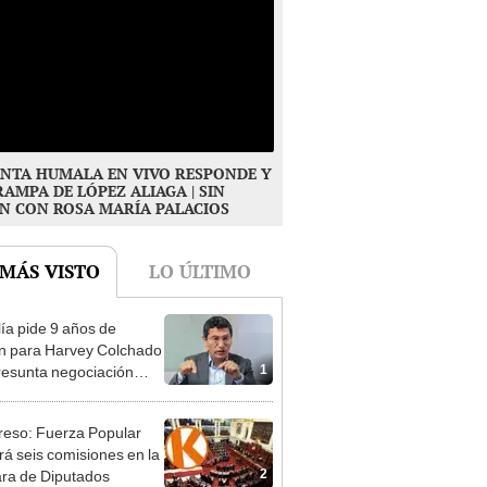
NTA HUMALA EN VIVO RESPONDE Y
RAMPA DE LÓPEZ ALIAGA | SIN
N CON ROSA MARÍA PALACIOS
 MÁS VISTO
LO ÚLTIMO
lía pide 9 años de
ón para Harvey Colchado
1
resunta negociación
patible y falsedad
ógica
eso: Fuerza Popular
ará seis comisiones en la
2
ra de Diputados