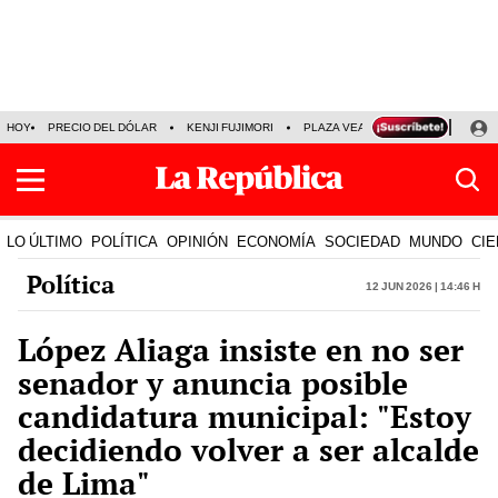
HOY
PRECIO DEL DÓLAR
KENJI FUJIMORI
PLAZA VEA
FERIADOS
KE
LO ÚLTIMO
POLÍTICA
OPINIÓN
ECONOMÍA
SOCIEDAD
MUNDO
CIE
Política
12 Jun 2026 | 14:46 h
López Aliaga insiste en no ser
senador y anuncia posible
candidatura municipal: "Estoy
decidiendo volver a ser alcalde
de Lima"