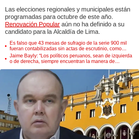
Las elecciones regionales y municipales están
programadas para octubre de este año.
Renovación Popular
aún no ha definido a su
candidato para la Alcaldía de Lima.
Es falso que 43 mesas de sufragio de la serie 900 mil
fueran contabilizadas sin actas de escrutinio, como
afirmó RLA
Jaime Bayly: “Los políticos peruanos, sean de izquierda
o de derecha, siempre encuentran la manera de
decepcionarte”