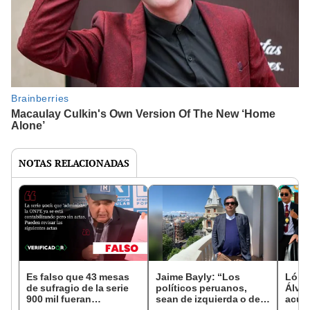
NOTAS RELACIONADAS
Es falso que 43 mesas
Jaime Bayly: “Los
López
de sufragio de la serie
políticos peruanos,
Álvar
900 mil fueran
sean de izquierda o de
acud