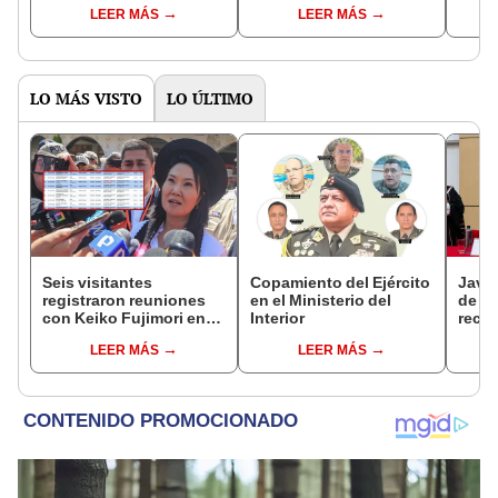
contabilizadas sin actas
derecha, siempre
insis
LEER MÁS
LEER MÁS
de escrutinio, como
encuentran la manera
pres
afirmó RLA
de decepcionarte”
LO MÁS VISTO
LO ÚLTIMO
Seis visitantes
Copamiento del Ejército
Javie
registraron reuniones
en el Ministerio del
de D
con Keiko Fujimori en
Interior
recha
las mismas horas que la
causa
LEER MÁS
LEER MÁS
presidenta se
presi
encontraba en Junín