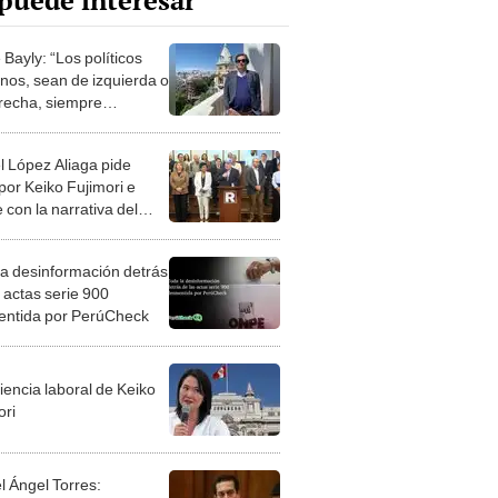
puede interesar
Bayly: “Los políticos
nos, sean de izquierda o
recha, siempre
ntran la manera de
cionarte”
l López Aliaga pide
por Keiko Fujimori e
e con la narrativa del
e
la desinformación detrás
 actas serie 900
ntida por PerúCheck
iencia laboral de Keiko
ori
l Ángel Torres: