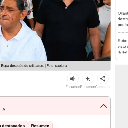
Ollan
destr
podía
2026
Rober
visto
la ley
toda l
 Espá después de criticarse. | Foto: captura
Escuchar
Resumen
Compartir
 IA
s destacados
Resumen