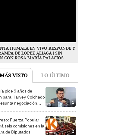
NTA HUMALA EN VIVO RESPONDE Y
RAMPA DE LÓPEZ ALIAGA | SIN
N CON ROSA MARÍA PALACIOS
 MÁS VISTO
LO ÚLTIMO
lía pide 9 años de
ón para Harvey Colchado
1
resunta negociación
patible y falsedad
ógica
eso: Fuerza Popular
ará seis comisiones en la
2
ra de Diputados