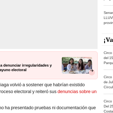
dónde
Senam
LLUV
provi
¡Va
Circo 
del 15
Parqu
 a denunciar irregularidades y
Migue
ayuno electoral
Circo
de Jul
iaga volvió a sostener que habrían existido
Círcul
roceso electoral y reiteró sus
denuncias sobre un
Circo
Del 2
no ha presentado pruebas ni documentación que
Costa