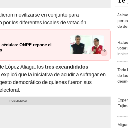
Te 
idieron movilizarse en conjunto para
Jaime 
perua
por los diferentes locales de votación.
de de
encue
decep
Rafae
r cédulas: ONPE repone el
votar 
as
insist
fraud
 de López Aliaga, los
tres excandidatos
Toda 
explicó que la iniciativa de acudir a sufragar en
de las
desme
l gesto democrático de quienes fueron sus
lectoral.
Exper
Fujim
Migue