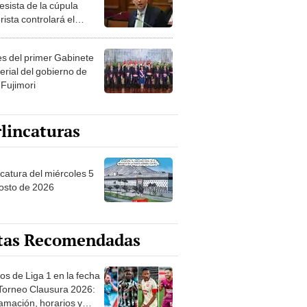
esista de la cúpula
rista controlará el
r año del Senado
les del primer Gabinete
erial del gobierno de
 Fujimori
lincaturas
ncatura del miércoles 5
osto de 2026
tas Recomendadas
os de Liga 1 en la fecha
 Torneo Clausura 2026:
amación, horarios y