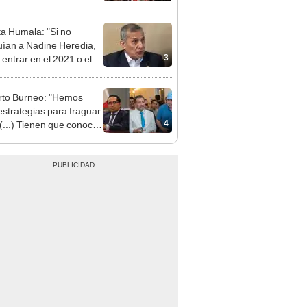
ta Humala: "Si no
uían a Nadine Heredia,
3
 entrar en el 2021 o el
"
to Burneo: "Hemos
 estrategias para fraguar
4
 (...) Tienen que conocer
a lista"