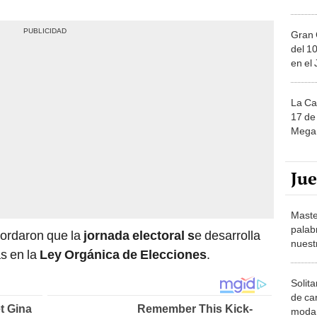
Gran 
del 10
en el
La Ca
17 de 
Mega 
Ju
Maste
palab
cordaron que la
jornada electoral s
e desarrolla
nuest
as en la
Ley Orgánica de Elecciones
.
Solita
de ca
moda.