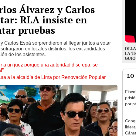
rlos Álvarez y Carlos
tar: RLA insiste en
ntar pruebas
 y Carlos Espá sorprendieron al llegar juntos a votar
OLLA
 sufragaron en locales distintos, los excandidatos
LA T
ión de los asistentes.
GUIO
tuir a un juez porque una autoridad discrepa, se
l”
LO
ura a la alcaldía de Lima por Renovación Popular
Fisca
prisi
por p
incom
ideol
Congr
lider
Cáma