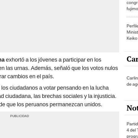
congr
fujimo
prime
Perfi
Minist
Keiko
Car
ma
exhortó a los jóvenes a participar en los
 en las urnas. Además, señaló que los votos nulos
rar cambios en el país.
Carli
de ag
 los ciudadanos a votar pensando en la lucha
ad ciudadana, las brechas sociales y la injusticia.
 de que los peruanos permanezcan unidos.
No
Partid
4 del
progr