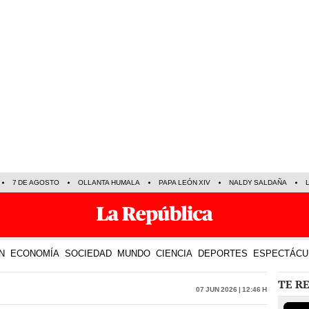
7 DE AGOSTO
OLLANTA HUMALA
PAPA LEÓN XIV
NALDY SALDAÑA
N
ECONOMÍA
SOCIEDAD
MUNDO
CIENCIA
DEPORTES
ESPECTÁCU
TE R
07 Jun 2026 | 12:46 h