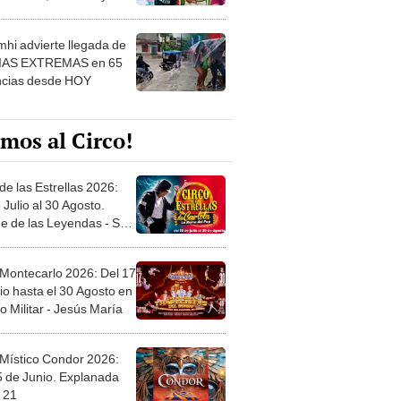
 ver
hi advierte llegada de
IAS EXTREMAS en 65
ncias desde HOY
mos al Circo!
de las Estrellas 2026:
 Julio al 30 Agosto.
e de las Leyendas - San
l
 Montecarlo 2026: Del 17
io hasta el 30 Agosto en
o Militar - Jesús María
 Místico Condor 2026:
5 de Junio. Explanada
 21