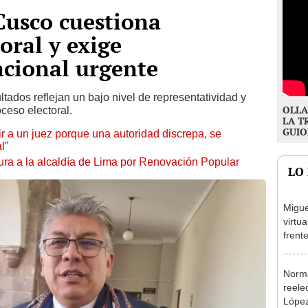
Cusco cuestiona
oral y exige
acional urgente
ltados reflejan un bajo nivel de representatividad y
OLLA
oceso electoral.
LA T
GUIO
tuir a un juez porque una autoridad discrepa, se
l”
ura a la alcaldía de Lima por Renovación Popular
LO
Migue
virtu
frent
plant
Norma
reele
López