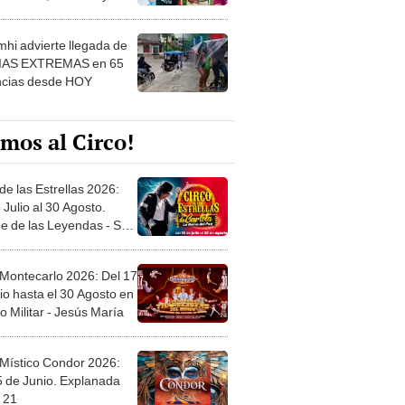
 ver
hi advierte llegada de
IAS EXTREMAS en 65
ncias desde HOY
mos al Circo!
de las Estrellas 2026:
 Julio al 30 Agosto.
e de las Leyendas - San
l
 Montecarlo 2026: Del 17
io hasta el 30 Agosto en
o Militar - Jesús María
 Místico Condor 2026:
5 de Junio. Explanada
 21