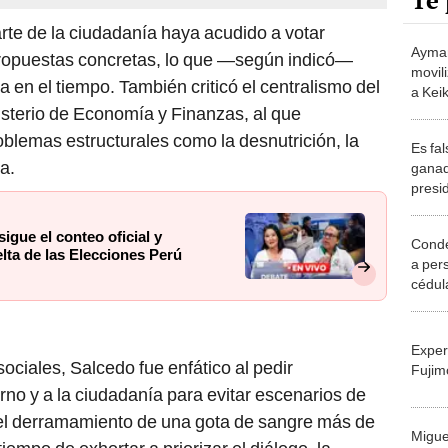
Te 
te de la ciudadanía haya acudido a votar
Aymar
propuestas concretas, lo que —según indicó—
movil
ida en el tiempo. También criticó el centralismo del
a Kei
nisterio de Economía y Finanzas, al que
presi
oblemas estructurales como la desnutrición, la
Es fa
a.
ganad
presi
punto
ue el conteo oficial y
Conde
lta de las Elecciones Perú
a per
cédul
la se
2026
Exper
sociales, Salcedo fue enfático al pedir
Fujim
rno y a la ciudadanía para evitar escenarios de
 del derramamiento de una gota de sangre más de
Migue