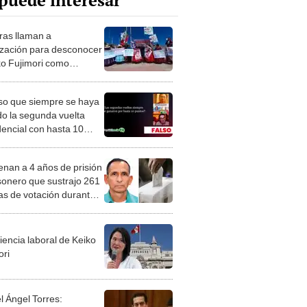
puede interesar
as llaman a
ización para desconocer
ko Fujimori como
denta de Perú
lso que siempre se haya
o la segunda vuelta
dencial con hasta 10
s de diferencia
nan a 4 años de prisión
sonero que sustrajo 261
as de votación durante
gunda vuelta electoral
iencia laboral de Keiko
ori
l Ángel Torres: