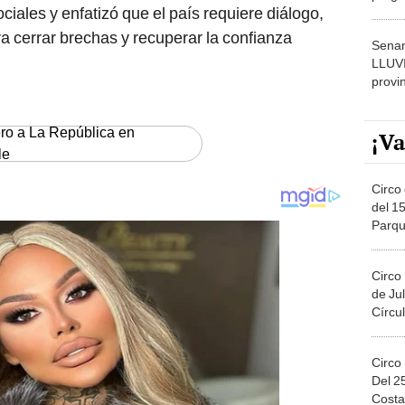
ciales y enfatizó que el país requiere diálogo,
dónde
a cerrar brechas y recuperar la confianza
Senam
LLUV
provi
ero a La República en
¡Va
le
Circo 
del 15
Parqu
Migue
Circo
de Jul
Círcul
Circo
Del 2
Costa