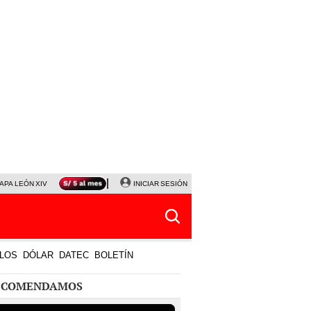
APA LEÓN XIV
NALDY SALDAÑA
INICIAR SESIÓN
LA BELLA LUZ
MAGALY MEDINA
HORÓS
LOS
DÓLAR
DATEC
BOLETÍN
ECOMENDAMOS