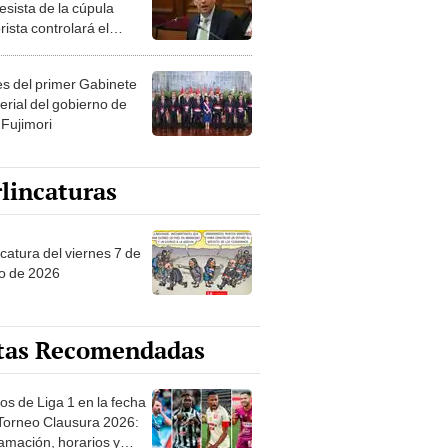
esista de la cúpula
rista controlará el
r año del Senado
les del primer Gabinete
erial del gobierno de
 Fujimori
lincaturas
catura del viernes 7 de
o de 2026
tas Recomendadas
os de Liga 1 en la fecha
 Torneo Clausura 2026:
amación, horarios y