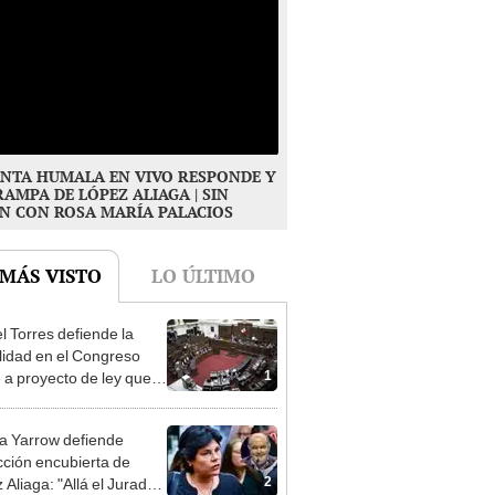
NTA HUMALA EN VIVO RESPONDE Y
RAMPA DE LÓPEZ ALIAGA | SIN
N CON ROSA MARÍA PALACIOS
 MÁS VISTO
LO ÚLTIMO
l Torres defiende la
alidad en el Congreso
1
e a proyecto de ley que
ea la presencialidad
 Yarrow defiende
cción encubierta de
2
 Aliaga: "Allá el Jurado