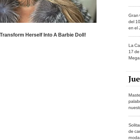
Gran 
del 10
en el
La Ca
17 de 
Mega 
Ju
Maste
palab
nuest
Solita
de ca
moda.