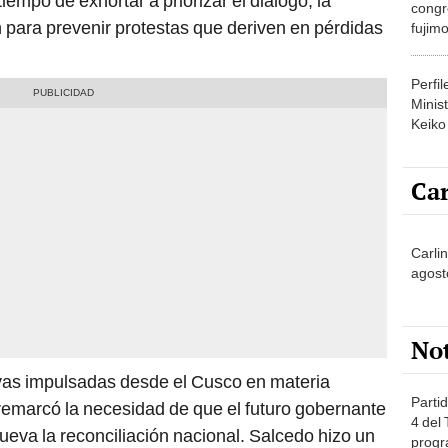
iempo de exhortar a priorizar el diálogo, la
congr
n para prevenir protestas que deriven en pérdidas
fujimo
prime
Perfi
Minist
Keiko
Car
Carlin
agost
No
ivas impulsadas desde el Cusco en materia
Partid
 remarcó la necesidad de que el futuro gobernante
4 del
va la reconciliación nacional. Salcedo hizo un
progr