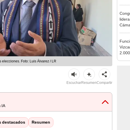
que s
Congr
lider
Cáma
Funci
Vizca
2.000
Sino
elecciones. Foto: Luis Álvarez / LR
Escuchar
Resumen
Compartir
 IA
s destacados
Resumen