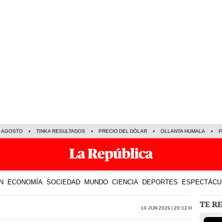
E AGOSTO
TINKA RESULTADOS
PRECIO DEL DÓLAR
OLLANTA HUMALA
P
N
ECONOMÍA
SOCIEDAD
MUNDO
CIENCIA
DEPORTES
ESPECTÁCU
TE R
10 Jun 2026 | 20:12 h