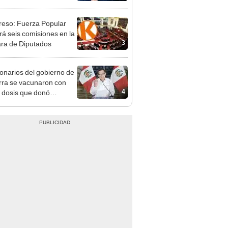
e deja sacar la vuelta"
eso: Fuerza Popular
ará seis comisiones en la
3
ra de Diputados
onarios del gobierno de
rra se vacunaron con
4
 dosis que donó
pharm