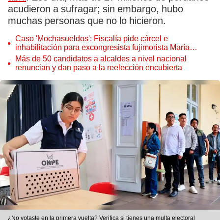
acudieron a sufragar; sin embargo, hubo
muchas personas que no lo hicieron.
Caso 'Mochasueldos': Fiscalía pide cárcel e
inhabilitación para excongresista fujimorista María
Cordero Jon Tay
Más de 50 candidatos a alcaldes a nivel nacional
renuncian y dan paso a la reelección encubierta
¿No votaste en la primera vuelta? Verifica si tienes una multa electoral