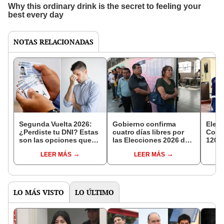
NOTAS RELACIONADAS
Segunda Vuelta 2026:
Gobierno confirma
Elecc
¿Perdiste tu DNI? Estas
cuatro días libres por
Contr
son las opciones que
las Elecciones 2026 del
1200 
tienes para votar este 7
7 de junio: conoce a
super
LEER MÁS
LEER MÁS
de junio y evitar la multa
quiénes beneficia la
mater
de hasta S/110
medida
LO MÁS VISTO
LO ÚLTIMO