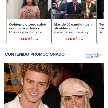
Gobierno otorgó salvo
Más de 50 candidatos a
Testi
conducto a Betssy
alcaldes a nivel
Varil
Chávez y exministra
nacional renuncian y
sobo
viajó a México en la
dan paso a la reelección
Orell
LEER MÁS
LEER MÁS
madrugada
encubierta