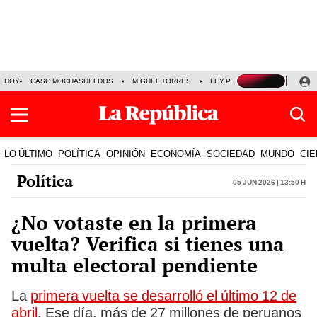
HOY
CASO MOCHASUELDOS
MIGUEL TORRES
LEY PULPÍN
PRECIO DEL
LO ÚLTIMO
POLÍTICA
OPINIÓN
ECONOMÍA
SOCIEDAD
MUNDO
CIE
Política
05 Jun 2026 | 13:50 h
¿No votaste en la primera
vuelta? Verifica si tienes una
multa electoral pendiente
La
primera vuelta se desarrolló el último 12 de
abril
. Ese día, más de 27 millones de peruanos