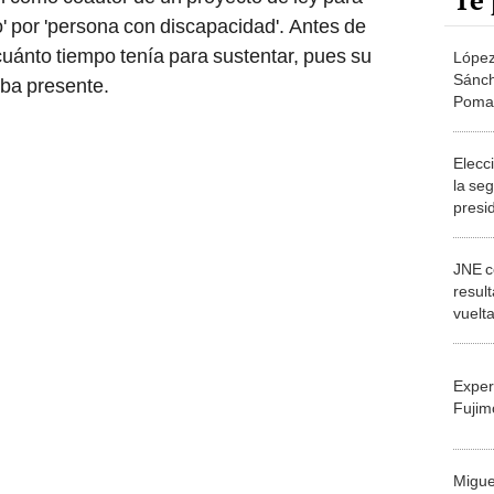
Te 
o' por 'persona con discapacidad'. Antes de
uánto tiempo tenía para sustentar, pues su
López
Sánch
ba presente.
Pomal
report
Fujim
Elecc
la se
presi
JNE c
resul
vuelta
presi
mayo
Exper
Fujim
Migue