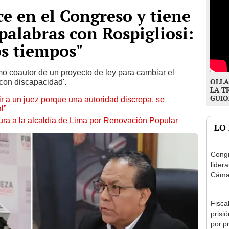
e en el Congreso y tiene
palabras con Rospigliosi:
s tiempos"
o coautor de un proyecto de ley para cambiar el
OLLA
 con discapacidad'.
LA T
GUIO
tuir a un juez porque una autoridad discrepa, se
l”
ura a la alcaldía de Lima por Renovación Popular
LO
Congr
lider
Cáma
Fisca
prisi
por p