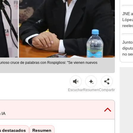
incom
ideol
JNE a
López
reele
Munic
Junto
diput
no se
de Ét
rioso cruce de palabras con Rospigliosi: "Se vienen nuevos
Escuchar
Resumen
Compartir
 IA
s destacados
Resumen