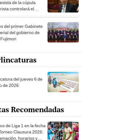
esista de la cúpula
rista controlará el
r año del Senado
les del primer Gabinete
erial del gobierno de
 Fujimori
lincaturas
ncatura del jueves 6 de
o de 2026
tas Recomendadas
os de Liga 1 en la fecha
 Torneo Clausura 2026:
amación, horarios y