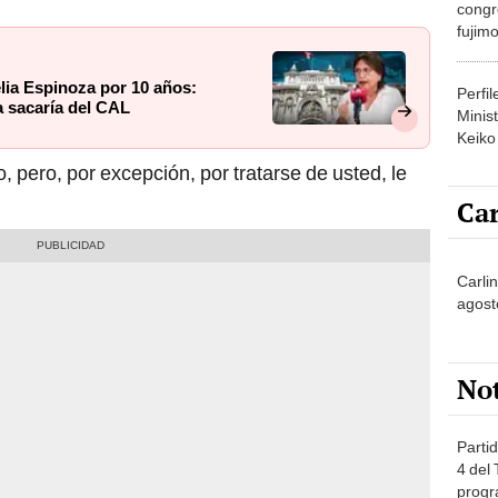
congr
fujimo
prime
lia Espinoza por 10 años:
Perfi
a sacaría del CAL
Minist
Keiko
, pero, por excepción, por tratarse de usted, le
Car
Carli
agost
No
Partid
4 del
progr