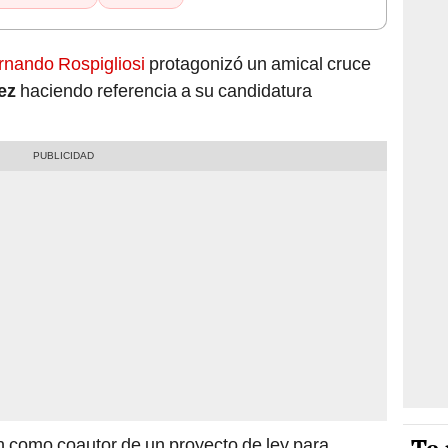
rnando Rospigliosi
protagonizó un amical cruce
ez
haciendo referencia a su candidatura
n como coautor de un proyecto de ley para