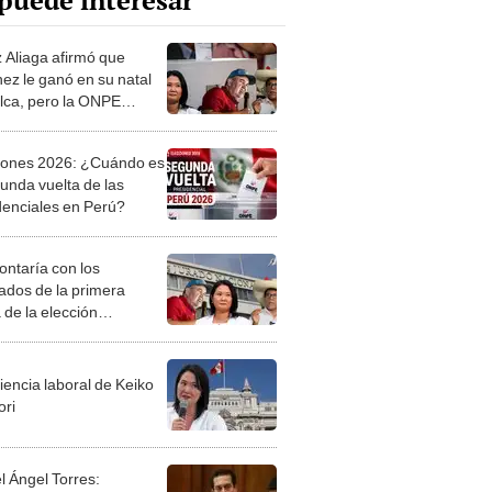
puede interesar
 Aliaga afirmó que
ez le ganó en su natal
ca, pero la ONPE
a triunfo de Keiko
ori
iones 2026: ¿Cuándo es
gunda vuelta de las
denciales en Perú?
ontaría con los
tados de la primera
 de la elección
dencial a mediados de
iencia laboral de Keiko
ori
l Ángel Torres: