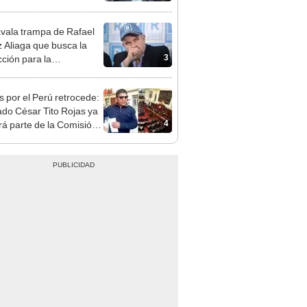
patible y falsedad
ógica
vala trampa de Rafael
 Aliaga que busca la
3
cción para la
ipalidad de Lima
s por el Perú retrocede:
ado César Tito Rojas ya
4
rá parte de la Comisión
ica