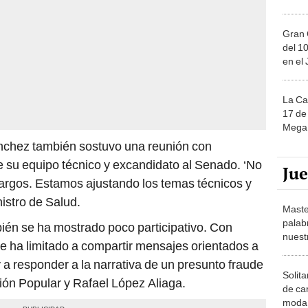
Gran 
del 10
en el
La Ca
17 de 
Mega 
nchez también sostuvo una reunión con
 su equipo técnico y excandidato al Senado. ‘No
Ju
cargos. Estamos ajustando los temas técnicos y
istro de Salud.
Maste
palab
ién se ha mostrado poco participativo. Con
nuest
e ha limitado a compartir mensajes orientados a
 a responder a la narrativa de un presunto fraude
Solita
ión Popular y Rafael López Aliaga.
de ca
moda.