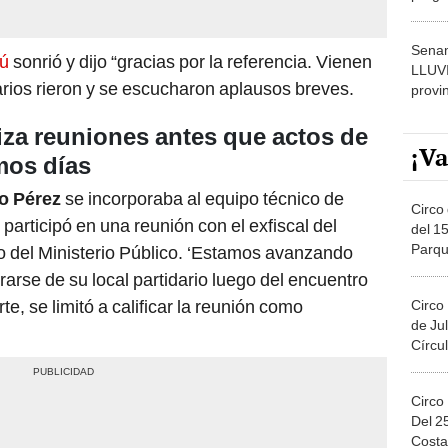
dónde
Senam
rú
sonrió y dijo “gracias por la referencia. Vienen
LLUV
rios rieron y se escucharon aplausos breves.
provi
iza reuniones antes que actos de
¡Va
mos días
o Pérez
se incorporaba al equipo técnico de
Circo 
 participó en una reunión con el exfiscal del
del 15
Parqu
o del Ministerio Público. ‘Estamos avanzando
Migue
tirarse de su local partidario luego del encuentro
e, se limitó a calificar la reunión como
Circo
de Jul
Círcul
Circo
Del 2
Costa