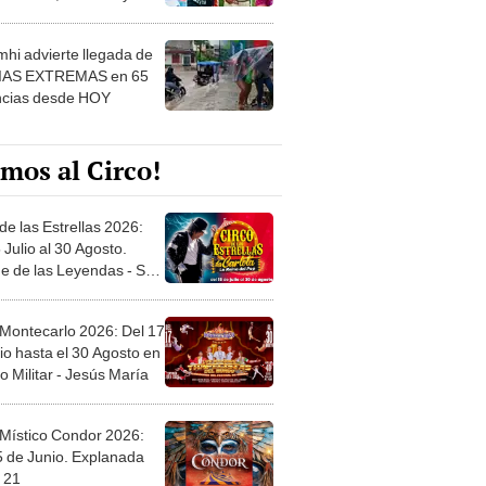
 ver
hi advierte llegada de
IAS EXTREMAS en 65
ncias desde HOY
mos al Circo!
de las Estrellas 2026:
 Julio al 30 Agosto.
e de las Leyendas - San
l
 Montecarlo 2026: Del 17
io hasta el 30 Agosto en
o Militar - Jesús María
 Místico Condor 2026:
5 de Junio. Explanada
 21