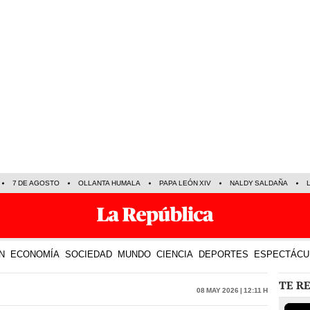
7 DE AGOSTO
OLLANTA HUMALA
PAPA LEÓN XIV
NALDY SALDAÑA
N
ECONOMÍA
SOCIEDAD
MUNDO
CIENCIA
DEPORTES
ESPECTÁCU
TE R
08 May 2026 | 12:11 h