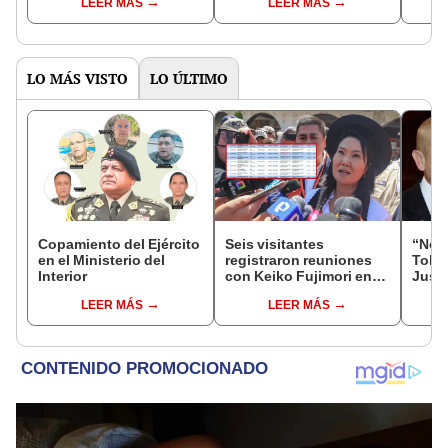
LEER MÁS
LEER MÁS
otros 11 inmuebles
inves
Corve
de l
LO MÁS VISTO
LO ÚLTIMO
Copamiento del Ejército
Seis visitantes
“No s
en el Ministerio del
registraron reuniones
Toled
Interior
con Keiko Fujimori en
Justi
las mismas horas que la
benef
LEER MÁS
LEER MÁS
presidenta se
exma
encontraba en Junín