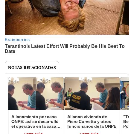
NOTAS RELACIONADAS
Allanamiento por caso
Allanan vivienda de
"Topo
ONPE: así se desarrolló
Piero Corvetto y otros
Benav
el operativo en la casa
funcionarios de la ONPE
Polic
de Piero Corvetto y
Anti