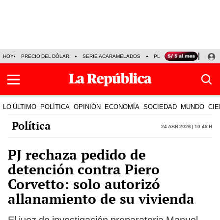
HOY
PRECIO DEL DÓLAR
SERIE ACARAMELADOS
PLAZA VEA
ALEJAND
LO ÚLTIMO
POLÍTICA
OPINIÓN
ECONOMÍA
SOCIEDAD
MUNDO
CIE
Política
24 Abr 2026 | 10:49 h
PJ rechaza pedido de
detención contra Piero
Corvetto: solo autorizó
allanamiento de su vivienda