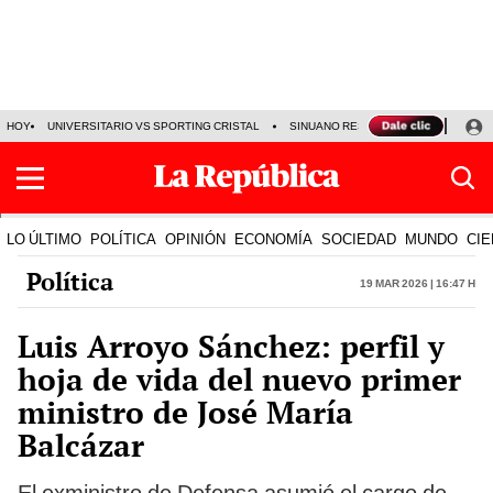
HOY
UNIVERSITARIO VS SPORTING CRISTAL
SINUANO RESULTADOS HOY
CA
LO ÚLTIMO
POLÍTICA
OPINIÓN
ECONOMÍA
SOCIEDAD
MUNDO
CIE
Política
19 Mar 2026 | 16:47 h
Luis Arroyo Sánchez: perfil y
hoja de vida del nuevo primer
ministro de José María
Balcázar