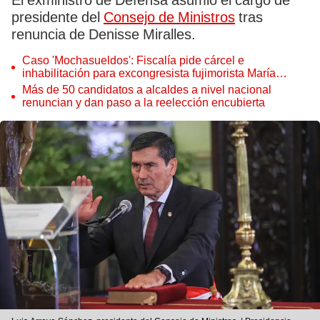
El exministro de Defensa asumió el cargo de
presidente del
Consejo de Ministros
tras
renuncia de Denisse Miralles.
Caso 'Mochasueldos': Fiscalía pide cárcel e
inhabilitación para excongresista fujimorista María
Cordero Jon Tay
Más de 50 candidatos a alcaldes a nivel nacional
renuncian y dan paso a la reelección encubierta