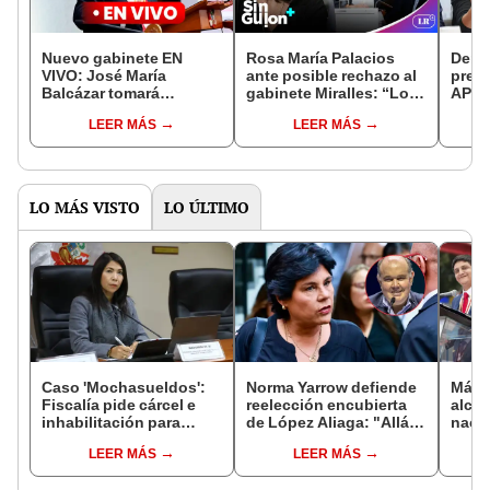
Nuevo gabinete EN
Rosa María Palacios
Denis
VIVO: José María
ante posible rechazo al
presu
Balcázar tomará
gabinete Miralles: “Lo
APP 
juramento HOY a
que hay detrás es
tene
LEER MÁS
LEER MÁS
nuevos ministros
aparecer como
polít
oposición”
LO MÁS VISTO
LO ÚLTIMO
Caso 'Mochasueldos':
Norma Yarrow defiende
Más d
Fiscalía pide cárcel e
reelección encubierta
alcal
inhabilitación para
de López Aliaga: "Allá el
nacio
excongresista
Jurado que se deja
dan p
LEER MÁS
LEER MÁS
fujimorista María
sacar la vuelta"
encu
Cordero Jon Tay