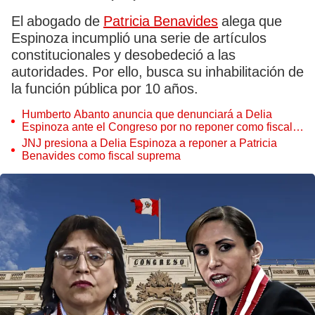
El abogado de
Patricia Benavides
alega que
Espinoza incumplió una serie de artículos
constitucionales y desobedeció a las
autoridades. Por ello, busca su inhabilitación de
la función pública por 10 años.
Humberto Abanto anuncia que denunciará a Delia
Espinoza ante el Congreso por no reponer como fiscal a
Patricia Benavides
JNJ presiona a Delia Espinoza a reponer a Patricia
Benavides como fiscal suprema