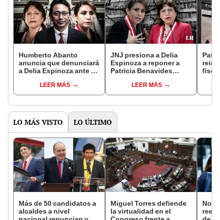
Humberto Abanto
JNJ presiona a Delia
Patri
anuncia que denunciará
Espinoza a reponer a
rein
a Delia Espinoza ante el
Patricia Benavides
fisca
Congreso por no
como fiscal suprema
Minis
LEER MÁS
LEER MÁS
reponer como fiscal a
Patricia Benavides
LO MÁS VISTO
LO ÚLTIMO
Más de 50 candidatos a
Miguel Torres defiende
Norm
alcaldes a nivel
la virtualidad en el
reele
nacional renuncian y
Congreso frente a
de Ló