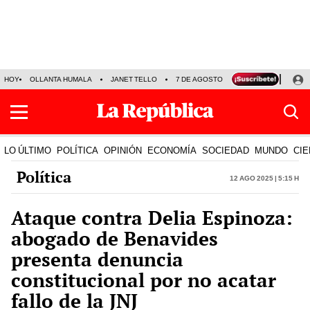
HOY
OLLANTA HUMALA
JANET TELLO
7 DE AGOSTO
TINKA RESULTADOS
LO ÚLTIMO
POLÍTICA
OPINIÓN
ECONOMÍA
SOCIEDAD
MUNDO
CIE
Política
12 Ago 2025 | 5:15 h
Ataque contra Delia Espinoza:
abogado de Benavides
presenta denuncia
constitucional por no acatar
fallo de la JNJ