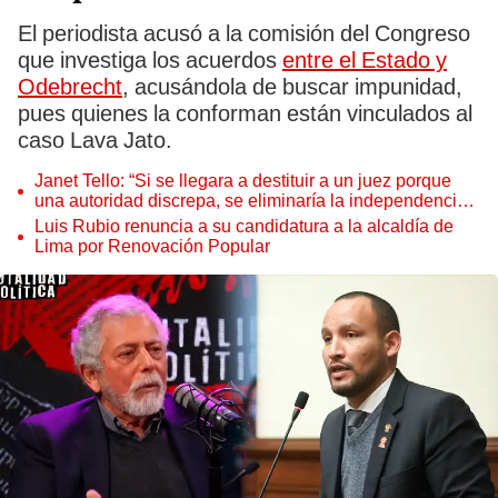
El periodista acusó a la comisión del Congreso
que investiga los acuerdos
entre el Estado y
Odebrecht
, acusándola de buscar impunidad,
pues quienes la conforman están vinculados al
caso Lava Jato.
Janet Tello: “Si se llegara a destituir a un juez porque
una autoridad discrepa, se eliminaría la independencia
judicial”
Luis Rubio renuncia a su candidatura a la alcaldía de
Lima por Renovación Popular