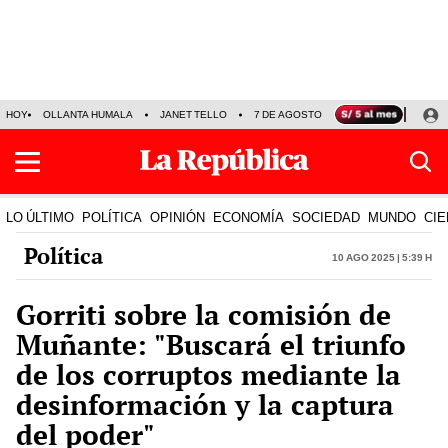
HOY
OLLANTA HUMALA
JANET TELLO
7 DE AGOSTO
TINKA RESULTADOS
LO ÚLTIMO
POLÍTICA
OPINIÓN
ECONOMÍA
SOCIEDAD
MUNDO
CIE
Política
10 Ago 2025 | 5:39 h
Gorriti sobre la comisión de
Muñante: "Buscará el triunfo
de los corruptos mediante la
desinformación y la captura
del poder"