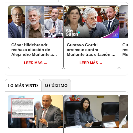
César Hildebrandt
Gustavo Gorriti
Gusta
rechaza citación de
arremete contra
resp
Alejandro Muñante a
Muñante tras citación al
Muñan
Gustavo Gorriti: "¿Qué
Congreso: "Los
decla
LEER MÁS
LEER MÁS
se ha creído? ¿Fiscal?"
bribones intentan
"No c
cambiar por completo la
vicia
historia"
LO MÁS VISTO
LO ÚLTIMO