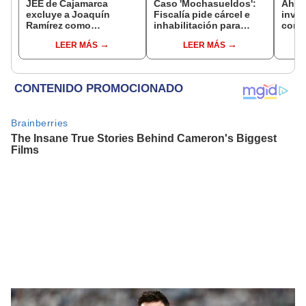
JEE de Cajamarca
Caso 'Mochasueldos':
Ahor
excluye a Joaquín
Fiscalía pide cárcel e
inves
Ramírez como
inhabilitación para
cont
candidato a gobernador
excongresista
Colch
LEER MÁS
LEER MÁS
regional por ocultar
fujimorista María
Públi
sentencia
Cordero Jon Tay
utili