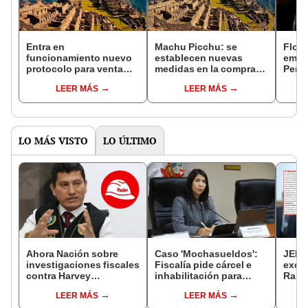
Entra en
Machu Picchu: se
Flore
funcionamiento nuevo
establecen nuevas
embar
protocolo para venta
medidas en la compra
Perú 
presencial de boletos a
de entradas para evitar
Metr
LEER MÁS
LEER MÁS
Machu Picchu
largas colas en el
Patrimonio Cultural,
¿desde cuándo?
LO MÁS VISTO
LO ÚLTIMO
Ahora Nación sobre
Caso 'Mochasueldos':
JEE 
investigaciones fiscales
Fiscalía pide cárcel e
excl
contra Harvey
inhabilitación para
Ramí
Colchado: "El Ministerio
excongresista
cand
LEER MÁS
LEER MÁS
Público no puede ser
fujimorista María
regio