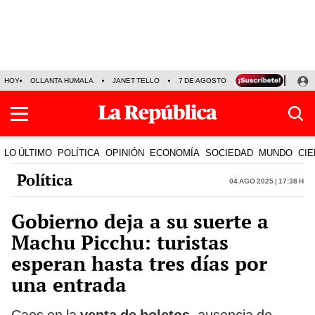
HOY
OLLANTA HUMALA
JANET TELLO
7 DE AGOSTO
TINKA RESULTADOS
LO ÚLTIMO
POLÍTICA
OPINIÓN
ECONOMÍA
SOCIEDAD
MUNDO
CIE
Política
04 Ago 2025 | 17:38 h
Gobierno deja a su suerte a
Machu Picchu: turistas
esperan hasta tres días por
una entrada