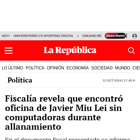
HOY
UNIVERSITARIO VS SPORTING CRISTAL
SINUANO RESULTADOS HOY
CA
LO ÚLTIMO
POLÍTICA
OPINIÓN
ECONOMÍA
SOCIEDAD
MUNDO
CIE
Política
12 Oct 2024 | 17:45 h
Fiscalía revela que encontró
oficina de Javier Miu Lei sin
computadoras durante
allanamiento