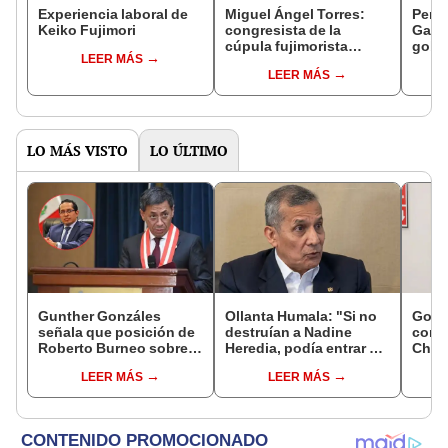
Experiencia laboral de
Miguel Ángel Torres:
Perfi
Keiko Fujimori
congresista de la
Gabin
cúpula fujimorista
gobi
LEER MÁS
controlará el primer año
Fujim
LEER MÁS
del Senado
LO MÁS VISTO
LO ÚLTIMO
Gunther Gonzáles
Ollanta Humala: "Si no
Gobi
señala que posición de
destruían a Nadine
cond
Roberto Burneo sobre
Heredia, podía entrar en
Cháve
reelección de López
el 2021 o el 2026"
viajó
LEER MÁS
LEER MÁS
Aliaga no representan al
madr
JNE