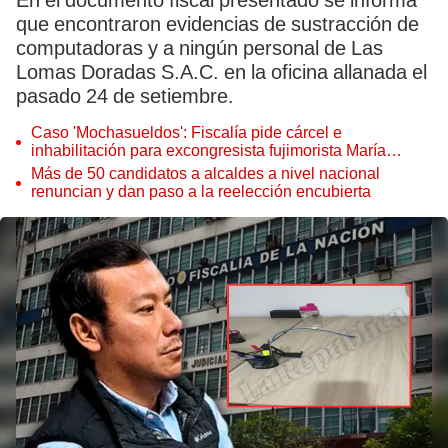
En el documento fiscal presentado se informa
que encontraron evidencias de sustracción de
computadoras y a ningún personal de Las
Lomas Doradas S.A.C. en la oficina allanada el
pasado 24 de setiembre.
Caso 'Mochasueldos': Fiscalía pide cárcel e
inhabilitación para excongresista fujimorista María
Cordero Jon Tay
Más de 50 candidatos a alcaldes a nivel nacional
renuncian y dan paso a la reelección encubierta