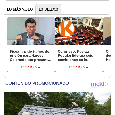
LO MÁS VISTO
LO ÚLTIMO
Fiscalía pide 9 años de
Congreso: Fuerza
Ollan
prisión para Harvey
Popular liderará seis
destr
Colchado por presunta
comisiones en la
Hered
negociación
Cámara de Diputados
el 20
LEER MÁS
LEER MÁS
incompatible y falsedad
ideológica