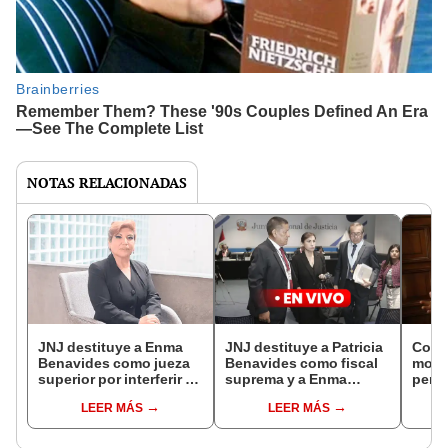
NOTAS RELACIONADAS
JNJ destituye a Enma
JNJ destituye a Patricia
Cong
Benavides como jueza
Benavides como fiscal
modif
superior por interferir en
suprema y a Enma
permi
investigaciones
Benavides como jueza
Puebl
LEER MÁS
LEER MÁS
superior
JNJ