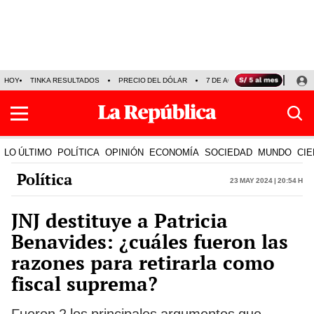
HOY
TINKA RESULTADOS
PRECIO DEL DÓLAR
7 DE AGOSTO
OLLANTA H
LO ÚLTIMO
POLÍTICA
OPINIÓN
ECONOMÍA
SOCIEDAD
MUNDO
CIE
Política
23 May 2024 | 20:54 h
JNJ destituye a Patricia
Benavides: ¿cuáles fueron las
razones para retirarla como
fiscal suprema?