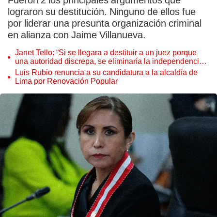
Fueron 2 los principales argumentos que
lograron su destitución. Ninguno de ellos fue
por liderar una presunta organización criminal
en alianza con Jaime Villanueva.
Janet Tello: “Si se llegara a destituir a un juez porque
una autoridad discrepa, se eliminaría la independencia
judicial”
Luis Rubio renuncia a su candidatura a la alcaldía de
Lima por Renovación Popular